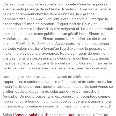
Elle est noble lorsqu'elle rappelle la propriété d'une terre jouissant
elle-mêmedu privilège de noblesse. A partir du Xme siècle, la terre
devient notamment chez les familles nobles, la « grande
nomenclatrice ». Le « de » devient alors un génitif qui marque la
possession : Simon de Montfort, Enguerrand de Coucy et il
suppose vraiment l'ellipse d'un titre seigneurial. Le « de » se traduit
en ce cas dans les actes publics par un génitif latin : Simon, de
Montfort, abréviation de Simon, comte de Montfort, se disait en
latin : «
Montis fortis dominus
». Au contraire, le « de » est dénué
de toute valeur nobiliaire lorsqu'au lieu d'exprimer la possession, il
n'exprime plus que la provenance. Foule de « gens de peu » ont
pris des noms en raison non pas d'une terre qui leur appartenait,
mais de la glèbe sur laquelle ils travaillaient. L'idée exprimée par la
particule n'est plus une idée de suzeraineté, mais de vasselage.
Notre langue, incapable vu sa pauvreté de différencier ces deux
rapports, les a confondus dans le même mot, et de cette confusion
il est résulté des erreurs innombrables sur lesquelles sont venus se
greffer les abus du genre de celui que Chrysale reproche à
Arnolphe. De nombreuses familles, aujourd'hui acceptées comme
nobles, ont tiré leur nom d'un objet quelconque ayant appartenu à
un ancêtre, propriétaire assurément, mais point gentilhomme. [...]"
Selon
l'Armorial valaisan, disponible en ligne
, la particule "de" de