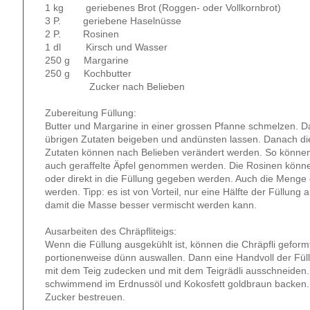
1 kg geriebenes Brot (Roggen- oder Vollkornbrot)
3 P. geriebene Haselnüsse
2 P. Rosinen
1 dl Kirsch und Wasser
250 g Margarine
250 g Kochbutter
Zucker nach Belieben
Zubereitung Füllung:
Butter und Margarine in einer grossen Pfanne schmelzen. D
übrigen Zutaten beigeben und andünsten lassen. Danach die
Zutaten können nach Belieben verändert werden. So können
auch geraffelte Äpfel genommen werden. Die Rosinen könne
oder direkt in die Füllung gegeben werden. Auch die Menge 
werden. Tipp: es ist von Vorteil, nur eine Hälfte der Füllung 
damit die Masse besser vermischt werden kann.
Ausarbeiten des Chräpfliteigs:
Wenn die Füllung ausgekühlt ist, können die Chräpfli gefor
portionenweise dünn auswallen. Dann eine Handvoll der Fül
mit dem Teig zudecken und mit dem Teigrädli ausschneiden. 
schwimmend im Erdnussöl und Kokosfett goldbraun backen.
Zucker bestreuen.