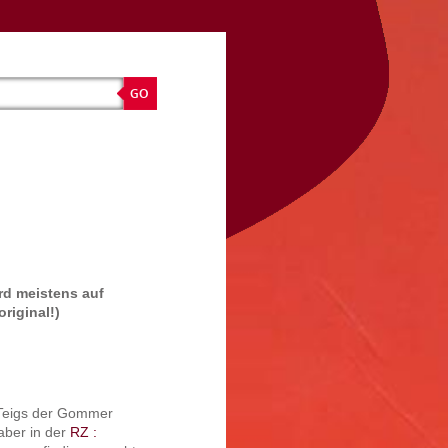
ird meistens auf
original!)
 Teigs der Gommer
aber in der
RZ :