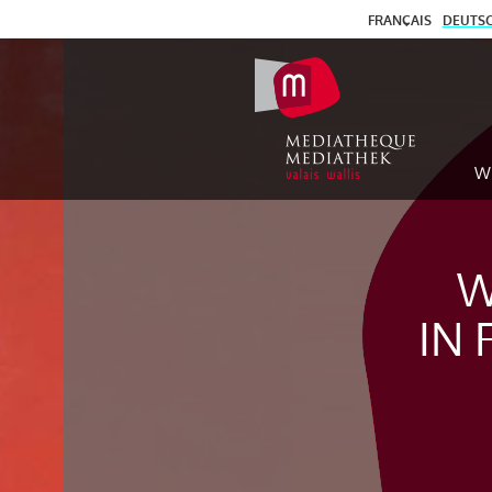
FRANÇAIS
DEUTS
W
W
IN 