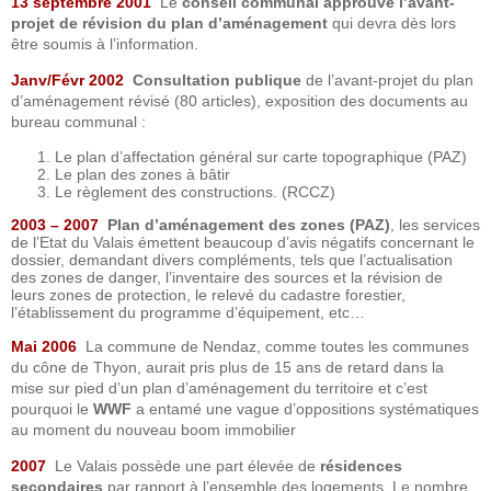
13 septembre 2001
Le
conseil communal approuve l’avant-
projet de révision du plan d’aménagement
qui devra dès lors
être soumis à l’information.
Janv/Févr 2002
Consultation publique
de l’avant-projet du plan
d’aménagement révisé (80 articles), exposition des documents au
bureau communal :
Le plan d’affectation général sur carte topographique (PAZ)
Le plan des zones à bâtir
Le règlement des constructions. (RCCZ)
2003 – 2007
Plan d’aménagement des zones (PAZ)
, les services
de l’Etat du Valais émettent beaucoup d’avis négatifs concernant le
dossier, demandant divers compléments, tels que l’actualisation
des zones de danger, l’inventaire des sources et la révision de
leurs zones de protection, le relevé du cadastre forestier,
l’établissement du programme d’équipement, etc…
Mai 2006
La commune de Nendaz, comme toutes les communes
du cône de Thyon, aurait pris plus de 15 ans de retard dans la
mise sur pied d’un plan d’aménagement du territoire et c’est
pourquoi le
WWF
a entamé une vague d’oppositions systématiques
au moment du nouveau boom immobilier
2007
Le Valais possède une part élevée de
résidences
secondaires
par rapport à l’ensemble des logements. Le nombre