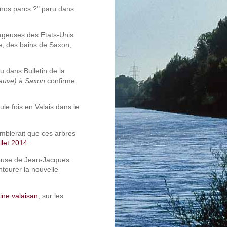
e nos parcs ?" paru dans
geuses des Etats-Unis
re, des bains de Saxon,
u dans Bulletin de la
auve) à Saxon
confirme
eule fois en Valais dans le
semblerait que ces arbres
illet 2014
:
épouse de Jean-Jacques
tourer la nouvelle
ine valaisan
, sur les