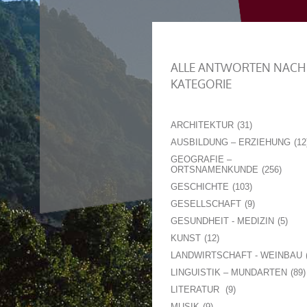
ALLE ANTWORTEN NACH
KATEGORIE
ARCHITEKTUR
31
AUSBILDUNG – ERZIEHUNG
12
GEOGRAFIE –
ORTSNAMENKUNDE
256
GESCHICHTE
103
GESELLSCHAFT
9
GESUNDHEIT - MEDIZIN
5
KUNST
12
LANDWIRTSCHAFT - WEINBAU
LINGUISTIK – MUNDARTEN
89
LITERATUR
9
MUSIK
9