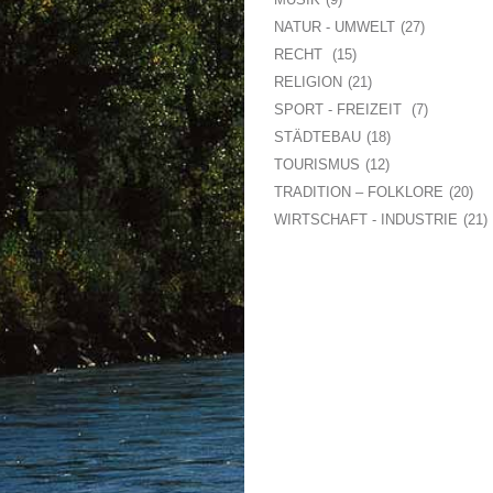
NATUR - UMWELT
27
RECHT
15
RELIGION
21
SPORT - FREIZEIT
7
STÄDTEBAU
18
TOURISMUS
12
TRADITION – FOLKLORE
20
WIRTSCHAFT - INDUSTRIE
21