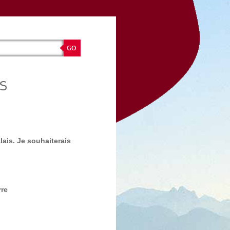
S
alais. Je souhaiterais
rre