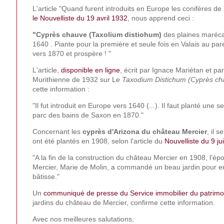
L'article "Quand furent introduits en Europe les conifères d
le
Nouvelliste du 19 avril 1932
, nous apprend ceci :
"Cyprès chauve (Taxolium distiohum)
des plaines maréca
1640 . Piante pour la première et seule fois en Valais au pa
vers 1870 et prospère ! "
L'article,
disponible en ligne
, écrit par Ignace Mariétan et par
Murithienne de 1932 sur L
e Taxodium Distichum (Cyprès ch
cette information :
"Il fut introduit en Europe vers 1640 (...). Il faut planté une s
parc des bains de Saxon en 1870."
Concernant les
cyprès d'Arizona du château Mercier
, il 
ont été plantés en 1908, selon l'article du
Nouvelliste du 9 ju
"A la fin de la construction du château Mercier en 1908, l’
Mercier, Marie de Molin, a commandé un beau jardin pour en
bâtisse."
Un
communiqué de presse du Service immobilier du patrimo
jardins du château de Mercier, confirme cette information.
Avec nos meilleures salutations,