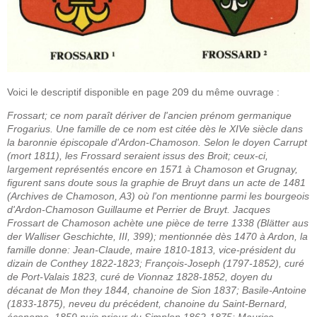
Voici le descriptif disponible en page 209 du même ouvrage :
Frossart; ce nom paraît dériver de l'ancien prénom germanique
Frogarius. Une famille de ce nom est citée dès le XIVe siècle dans
la baronnie épiscopale d'Ardon-Chamoson. Selon le doyen Carrupt
(mort 1811), les Frossard seraient issus des Broit; ceux-ci,
largement représentés encore en 1571 à Chamoson et Grugnay,
figurent sans doute sous la graphie de Bruyt dans un acte de 1481
(Archives de Chamoson, A3) où l'on mentionne parmi les bourgeois
d'Ardon-Chamoson Guillaume et Perrier de Bruyt. Jacques
Frossart de Chamoson achète une pièce de terre 1338 (Blätter aus
der Walliser Geschichte, III, 399); mentionnée dès 1470 à Ardon, la
famille donne: Jean-Claude, maire 1810-1813, vice-président du
dizain de Conthey 1822-1823; François-Joseph (1797-1852), curé
de Port-Valais 1823, curé de Vionnaz 1828-1852, doyen du
décanat de Mon they 1844, chanoine de Sion 1837; Basile-Antoine
(1833-1875), neveu du précédent, chanoine du Saint-Bernard,