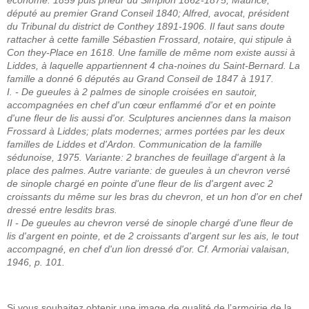
économe. 1859 puis prieur du Simplon 1862-1875; Maurice,
député au premier Grand Conseil 1840; Alfred, avocat, président
du Tribunal du district de Conthey 1891-1906. Il faut sans doute
rattacher à cette famille Sébastien Frossard, notaire, qui stipule à
Con they-Place en 1618. Une famille de même nom existe aussi à
Liddes, à laquelle appartiennent 4 cha-noines du Saint-Bernard. La
famille a donné 6 députés au Grand Conseil de 1847 à 1917.
I. - De gueules à 2 palmes de sinople croisées en sautoir,
accompagnées en chef d'un cœur enflammé d'or et en pointe
d'une fleur de lis aussi d'or. Sculptures anciennes dans la maison
Frossard à Liddes; plats modernes; armes portées par les deux
familles de Liddes et d'Ardon. Communication de la famille
sédunoise, 1975. Variante: 2 branches de feuillage d'argent à la
place des palmes. Autre variante: de gueules à un chevron versé
de sinople chargé en pointe d'une fleur de lis d'argent avec 2
croissants du même sur les bras du chevron, et un hon d'or en chef
dressé entre lesdits bras.
II - De gueules au chevron versé de sinople chargé d'une fleur de
lis d'argent en pointe, et de 2 croissants d'argent sur les ais, le tout
accompagné, en chef d'un lion dressé d'or. Cf. Armoriai valaisan,
1946, p. 101.
Si vous souhaitez obtenir une image de qualité de l’armoirie de la