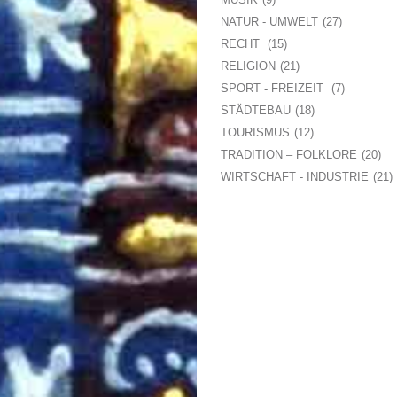
NATUR - UMWELT
27
RECHT
15
RELIGION
21
SPORT - FREIZEIT
7
STÄDTEBAU
18
TOURISMUS
12
TRADITION – FOLKLORE
20
WIRTSCHAFT - INDUSTRIE
21