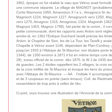
1862, époque où fut réalisé le vœu que Vétroz avait formulé
une commune séparée. Le village de MAGNOT (probableme
Curtis Mannonis 1050, Amanoisco X I e s., Amagnocs fin du X
Magnioch 1224, Magnoch 1227, Amagnyoch vers 1250, Ma
vers 1270, Amagnoc 1315, Amagniosc 1324, Magnioth 1362
Magnyot 1453, Magnoz 1798), fait partie de la comm.; il cons
petite communauté, dont les rapports avec Ardon sont réglé
année-là; en 1362 l'Evêque Guichard îavelli précise les limi
Ardon; le Chapitre de Sion, les de La Tour, les Tavelli y avai
Chapelle à Vétroz avant 1146, dépendant de Plan-Conthey; p
jusqu'en 1933 à l'Abbaye de St-Maurice; son titulaire porte le
1344); de 1350 environ à 1871 il fut en même temps curé de
28): sceau officiel de la comm. dès 1875; le W J de 1935 do
de gueules. Les 2 étoiles rappellent les 2 villages; la croix 
de la croix tréflée de St-Maurice et évoque les liens du prieu
avec l'Abbaye de St-Maurice. — AA. : l'initiale V accompagné
et de 3 coupeaux en pointe (sans émaux): Coll. de Riedmat
ressemblent de trop près à celles de Vex.
Ci-joint, vous trouvez une illustration de l’Armorial de la c