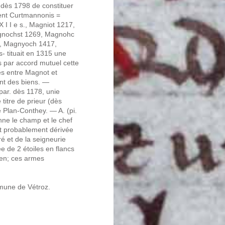
 dès 1798 de constituer
nt Curtmannonis =
 I I e s., Magniot 1217,
gnochst 1269, Magnohc
, Magnyoch 1417,
- tituait en 1315 une
s par accord mutuel cette
tes entre Magnot et
ent des biens. —
ar. dès 1178, unie
 titre de prieur (dès
 Plan-Conthey. — A. (pi.
nne le champ et le chef
est probablement dérivée
ré et de la seigneurie
e de 2 étoiles en flancs
ten; ces armes
ommune de Vétroz.