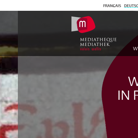
FRANÇAIS
DEUTS
W
W
IN 