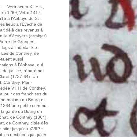
— Vertriacum X I e s.,
rtru 1269, Vetro 1417,
15 à l'Abbaye de St-
es lieux à l'Evêché de
ait déjà des revenus à
ille d'écuyers (armiger)
Pierre de Granges,
legs à l'hôpital Ste-
. Les de Conthey, de
taient aussi
nations à l'Abbaye, qui
, de justice, réparé par
laret (1737-64). Un
t, Conthey, Plan-
édée V I I I de Conthey,
 jouir des franchises du
 une maison au Bourg et
nt 1364 une petite commu-
e la garde du Bourg en
 chat, de Conthey (1364).
at, de Conthey, citée dès
intint jusqu'au XVIIP s.
t les destinées jusqu'en