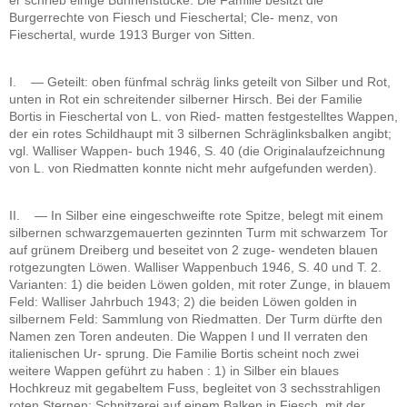
er schrieb einige Bühnenstücke. Die Familie besitzt die
Burgerrechte von Fiesch und Fieschertal; Cle- menz, von
Fieschertal, wurde 1913 Burger von Sitten.
I. — Geteilt: oben fünfmal schräg links geteilt von Silber und Rot,
unten in Rot ein schreitender silberner Hirsch. Bei der Familie
Bortis in Fieschertal von L. von Ried- matten festgestelltes Wappen,
der ein rotes Schildhaupt mit 3 silbernen Schräglinksbalken angibt;
vgl. Walliser Wappen- buch 1946, S. 40 (die Originalaufzeichnung
von L. von Riedmatten konnte nicht mehr aufgefunden werden).
II. — In Silber eine eingeschweifte rote Spitze, belegt mit einem
silbernen schwarzgemauerten gezinnten Turm mit schwarzem Tor
auf grünem Dreiberg und beseitet von 2 zuge- wendeten blauen
rotgezungten Löwen. Walliser Wappenbuch 1946, S. 40 und T. 2.
Varianten: 1) die beiden Löwen golden, mit roter Zunge, in blauem
Feld: Walliser Jahrbuch 1943; 2) die beiden Löwen golden in
silbernem Feld: Sammlung von Riedmatten. Der Turm dürfte den
Namen zen Toren andeuten. Die Wappen I und II verraten den
italienischen Ur- sprung. Die Familie Bortis scheint noch zwei
weitere Wappen geführt zu haben : 1) in Silber ein blaues
Hochkreuz mit gegabeltem Fuss, begleitet von 3 sechsstrahligen
roten Sternen: Schnitzerei auf einem Balken in Fiesch, mit der