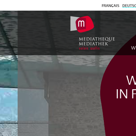
FRANÇAIS
DEUTS
W
W
IN 