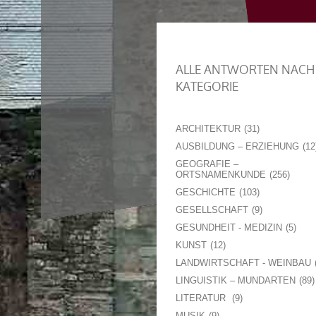
ALLE ANTWORTEN NACH
KATEGORIE
ARCHITEKTUR
31
AUSBILDUNG – ERZIEHUNG
12
GEOGRAFIE –
ORTSNAMENKUNDE
256
GESCHICHTE
103
GESELLSCHAFT
9
GESUNDHEIT - MEDIZIN
5
KUNST
12
LANDWIRTSCHAFT - WEINBAU
LINGUISTIK – MUNDARTEN
89
LITERATUR
9
MUSIK
9