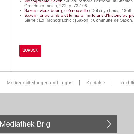
Monographie Saxon
/ Jules-Bernard Bertrand. In Annales v
Grandes annales, 922, p. 73-108
Saxon : vieux bourg, cité nouvelle
/ Delaloye Louis, 1958
Saxon : entre ombre et lumière : mille ans d'histoire au pi
Sierre : Ed. Monographic ; [Saxon] : Commune de Saxon,
ZURÜCK
Medienmitteilungen und Logos
Kontakte
Rechtl
Mediathek Brig