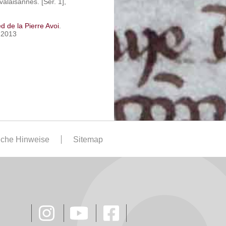
alaisannes. [Sér. 1],
ed de la Pierre Avoi
.
 2013
iche Hinweise
Sitemap