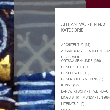
ALLE ANTWORTEN NACH
KATEGORIE
ARCHITEKTUR
31
AUSBILDUNG – ERZIEHUNG
12
GEOGRAFIE –
ORTSNAMENKUNDE
256
GESCHICHTE
103
GESELLSCHAFT
9
GESUNDHEIT - MEDIZIN
5
KUNST
12
LANDWIRTSCHAFT - WEINBAU
LINGUISTIK – MUNDARTEN
89
LITERATUR
9
MUSIK
9