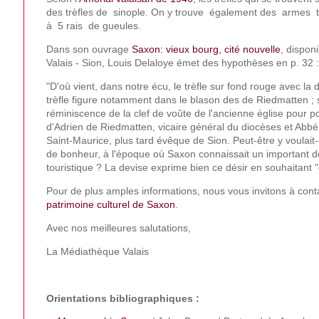
des trèfles de sinople. On y trouve également des armes 
à 5 rais de gueules.
Dans son ouvrage
Saxon: vieux bourg, cité nouvelle
, dispon
Valais - Sion, Louis Delaloye émet des hypothèses en p. 32 :
"D'où vient, dans notre écu, le trèfle sur fond rouge avec la 
trèfle figure notamment dans le blason des de Riedmatten ;
réminiscence de la clef de voûte de l'ancienne église pour po
d'Adrien de Riedmatten, vicaire général du diocèses et Ab
Saint-Maurice, plus tard évêque de Sion. Peut-être y voulait
de bonheur, à l'époque où Saxon connaissait un important 
touristique ? La devise exprime bien ce désir en souhaitant "qu
Pour de plus amples informations, nous vous invitons à cont
patrimoine culturel de Saxon
.
Avec nos meilleures salutations,
La Médiathèque Valais
Orientations bibliographiques :