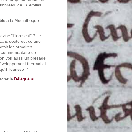
timbrées de 3 étoiles
ible à la Médiathèque
devise "Florescat" ? Le
 sans doute est-ce une
rtait les armoires
bé commendataire de
-on voir aussi un présage
développement thermal et
'il fleurisse"."
acter le
Délégué au