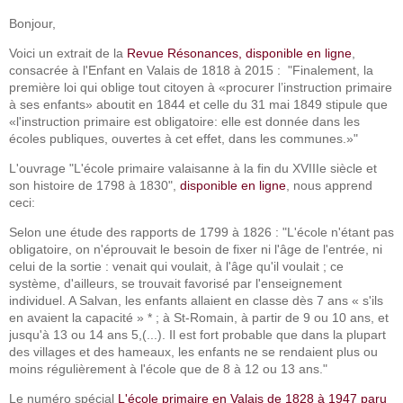
Bonjour,
Voici un extrait de la
Revue Résonances, disponible en ligne
,
consacrée à l'Enfant en Valais de 1818 à 2015 : "Finalement, la
première loi qui oblige tout citoyen à «procurer l’instruction primaire
à ses enfants» aboutit en 1844 et celle du 31 mai 1849 stipule que
«l'instruction primaire est obligatoire: elle est donnée dans les
écoles publiques, ouvertes à cet effet, dans les communes.»"
L'ouvrage "L'école primaire valaisanne à la fin du XVIIIe siècle et
son histoire de 1798 à 1830",
disponible en ligne
, nous apprend
ceci:
Selon une étude des rapports de 1799 à 1826 : "L'école n'étant pas
obligatoire, on n'éprouvait le besoin de fixer ni l'âge de l'entrée, ni
celui de la sortie : venait qui voulait, à l'âge qu'il voulait ; ce
système, d'ailleurs, se trouvait favorisé par l'enseignement
individuel. A Salvan, les enfants allaient en classe dès 7 ans « s'ils
en avaient la capacité » * ; à St-Romain, à partir de 9 ou 10 ans, et
jusqu'à 13 ou 14 ans 5,(...). Il est fort probable que dans la plupart
des villages et des hameaux, les enfants ne se rendaient plus ou
moins régulièrement à l'école que de 8 à 12 ou 13 ans."
Le numéro spécial
L'école primaire en Valais de 1828 à 1947 paru