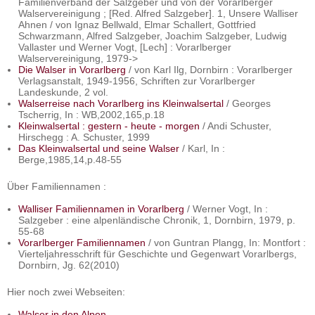
Familienverband der Salzgeber und von der Vorarlberger
Walservereinigung ; [Red. Alfred Salzgeber]. 1, Unsere Walliser
Ahnen / von Ignaz Bellwald, Elmar Schallert, Gottfried
Schwarzmann, Alfred Salzgeber, Joachim Salzgeber, Ludwig
Vallaster und Werner Vogt, [Lech] : Vorarlberger
Walservereinigung, 1979->
Die Walser in Vorarlberg
/ von Karl Ilg, Dornbirn : Vorarlberger
Verlagsanstalt, 1949-1956, Schriften zur Vorarlberger
Landeskunde, 2 vol.
Walserreise nach Vorarlberg ins Kleinwalsertal
/ Georges
Tscherrig, In : WB,2002,165,p.18
Kleinwalsertal : gestern - heute - morgen
/ Andi Schuster,
Hirschegg : A. Schuster, 1999
Das Kleinwalsertal und seine Walser
/ Karl, In :
Berge,1985,14,p.48-55
Über Familiennamen :
Walliser Familiennamen in Vorarlberg
/ Werner Vogt, In :
Salzgeber : eine alpenländische Chronik, 1, Dornbirn, 1979, p.
55-68
Vorarlberger Familiennamen
/ von Guntran Plangg, In: Montfort :
Vierteljahresschrift für Geschichte und Gegenwart Vorarlbergs,
Dornbirn, Jg. 62(2010)
Hier noch zwei Webseiten:
Walser in den Alpen