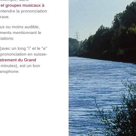
s et groupes musicaux à
entendre la prononciation
grave.
us ou moins audible,
ements mentionnant le
iations.
avec un long "i" et le "e"
 prononciation en suisse-
istrement du Grand
minutes), est un bon
manophone.