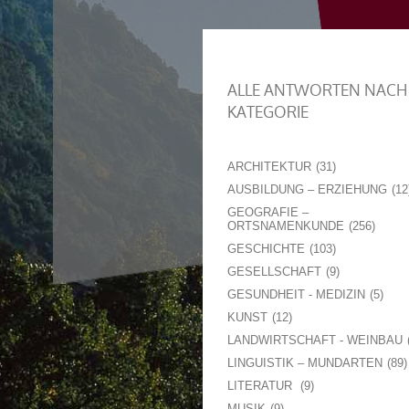
ALLE ANTWORTEN NACH
KATEGORIE
ARCHITEKTUR
31
AUSBILDUNG – ERZIEHUNG
12
GEOGRAFIE –
ORTSNAMENKUNDE
256
GESCHICHTE
103
GESELLSCHAFT
9
GESUNDHEIT - MEDIZIN
5
KUNST
12
LANDWIRTSCHAFT - WEINBAU
LINGUISTIK – MUNDARTEN
89
LITERATUR
9
MUSIK
9