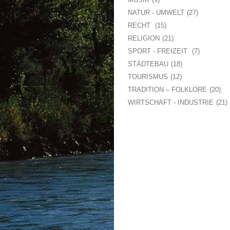
NATUR - UMWELT
27
RECHT
15
RELIGION
21
SPORT - FREIZEIT
7
STÄDTEBAU
18
TOURISMUS
12
TRADITION – FOLKLORE
20
WIRTSCHAFT - INDUSTRIE
21