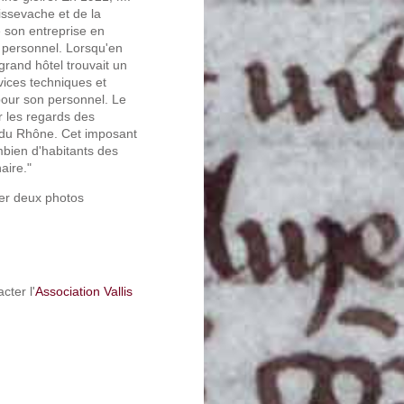
Pissevache et de la
e son entreprise en
personnel. Lorsqu'en
grand hôtel trouvait un
rvices techniques et
pour son personnel. Le
r les regards des
ée du Rhône. Cet imposant
mbien d'habitants des
naire."
er deux photos
cter l'
Association Vallis