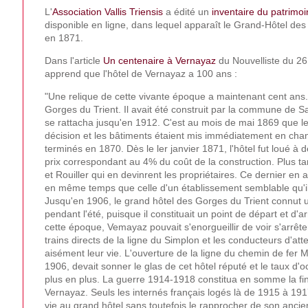
L'
Association Vallis Triensis
a édité un
inventaire du patrimo
disponible en ligne, dans lequel apparaît le Grand-Hôtel des
en 1871.
Dans l'article
Un centenaire à Vernayaz
du Nouvelliste du 2
apprend que l'hôtel de Vernayaz a 100 ans :
"Une relique de cette vivante époque a maintenant cent ans.
Gorges du Trient. Il avait été construit par la commune de S
se rattacha jusqu'en 1912. C'est au mois de mai 1869 que le 
décision et les bâtiments étaient mis immédiatement en chant
terminés en 1870. Dès le ler janvier 1871, l'hôtel fut loué à d
prix correspondant au 4% du coût de la construction. Plus ta
et Rouiller qui en devinrent les propriétaires. Ce dernier en a
en même temps que celle d'un établissement semblable qu'i
Jusqu'en 1906, le grand hôtel des Gorges du Trient connut u
pendant l'été, puisque il constituait un point de départ et d'a
cette époque, Vemayaz pouvait s'enorgueillir de voir s'arrête
trains directs de la ligne du Simplon et les conducteurs d'at
aisément leur vie. L'ouverture de la ligne du chemin de fer 
1906, devait sonner le glas de cet hôtel réputé et le taux d'
plus en plus. La guerre 1914-1918 constitua en somme la fin
Vernayaz. Seuls les internés français logés là de 1915 à 19
vie au grand hôtel sans toutefois le rapprocher de son ancie