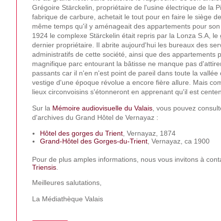
Grégoire Stärckelin, propriétaire de l'usine électrique de la 
fabrique de carbure, achetait le tout pour en faire le siège d
même temps qu'il y aménageait des appartements pour son 
1924 le complexe Stärckelin était repris par la Lonza S.A, le 
dernier propriétaire. Il abrite aujourd'hui les bureaux des se
administratifs de cette société, ainsi que des appartements 
magnifique parc entourant la bâtisse ne manque pas d'attire
passants car il n'en n'est point de pareil dans toute la vall
vestige d'une époque révolue a encore fière allure. Mais co
lieux circonvoisins s'étonneront en apprenant qu'il est cente
Sur la
Mémoire audiovisuelle du Valais
, vous pouvez consult
d'archives du Grand Hôtel de Vernayaz :
Hôtel des gorges du Trient
, Vernayaz, 1874
Grand-Hôtel des Gorges-du-Trient
, Vernayaz, ca 1900
Pour de plus amples informations, nous vous invitons à conta
Triensis
.
Meilleures salutations,
La Médiathèque Valais