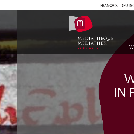
FRANÇAIS
DEUTS
W
W
IN 