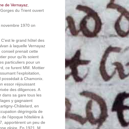
ine de Vernayaz
,
 Gorges du Trient ouvert
6 novembre 1970 on
 C'est le grand hôtel des
alvan à laquelle Vernayaz
conseil prenait cette
ier pour qu'ils soient
es particuliers pour un
rd, ce furent MM. Mottier
ssumant l'exploitation,
l possédait à Chamonix.
n essor réjouissant
rrivée des diligences. A
r dans sa gare tous les
telages y gagnaient
Martigny-Châtelard, en
occupation dégringola de
 de l'époque hôtelière à
17, apportèrent un peu de
nne gloire. En 1921, M.