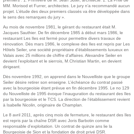
premiers : 1. Primivère de M. Jean Suter, architecte. 2. La Frite de
MM. Morisod et Furrer, architectes. Le jury n’a recommandé aucun
projet. L’étude des deux premiers classés va être développée dans
le sens des remarques du jury ».
Au mois de novembre 1981, le gérant du restaurant était M.
Jacques Sauthier. De fin décembre 1985 à début mars 1986, le
restaurant Les Iles est fermé pour permettre divers travaux de
rénovation. Dès mars 1986, le complexe des Iles est repris par Les
Hôtels Seiler, une société propriétaire d’établissements luxueux en
Valais avec 25 millions de chiffre d’affaires. Alexandre Seiler en
devient l’exploitant et le sierrois, M.Christian Martin, en devient
dirigeant.
Dès novembre 1992, on apprend dans le Nouvelliste que le groupe
Seiler désire retirer son enseigne. L’échéance du contrat passé
avec la bourgeoisie étant prévue en fin décembre 1995. Le no 129
du Nouvelliste de 1995 évoque l’inauguration du restaurant des Iles
par la bourgeoisie et le TCS. La direction de l’établissement revient
à Isabelle Nicolin, originaire de Champlan.
Le 8 avril 2011, après cinq mois de fermeture, le restaurant des Iles
est repris par la chaîne DSR avec Joris Barbotin comme
responsable d’exploitation. Un contrat de quinze ans lie la
Bourgeoisie de Sion et la fondation de droit privé DSR.