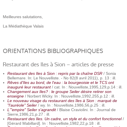
Meilleures salutations,
La Médiathèque Valais
ORIENTATIONS BIBLIOGRAPHIQUES
Restaurant des Iles à Sion – articles de presse
Restaurant des Iles à Sion : repris par la chaîne DSR
/ Sonia
Bellemare. In: Le Nouvelliste. - No 82(8 avril 2011), p. 13 : ill.
Rêves d'Iles au bord, de l'eau : la bourgeoisie et le TCS ont
inauguré leur restaurant
/ cat. In : Nouvelliste,1995,129,p.14 : ill.
Changement aux Iles? : le groupe Seiler désire retirer son
enseigne
/ Norbert Wicky. In : Nouvelliste,1992,255,p.12 : ill.
Le nouveau visage du restaurant des îles à Sion : marqué de
"l'auréole" Seiler
/ wy. In : Nouvelliste,1986,56,p.25 : ill.
L'"empire" Seiler s'agrandit
/ Blaise Craviolini. In : Journal de
Sierre,1986,21,p.27 : ill.
Restaurant des Iles. Un cadre, un style et du confort fonctionnel
/
[Gérard Mabillard]. In : Nouvelliste,1982,22,p.18 : ill.