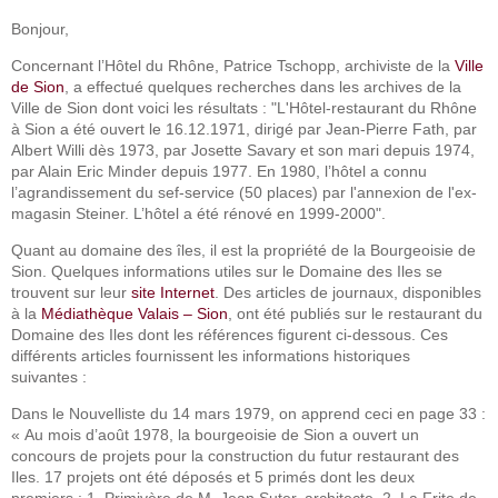
Bonjour,
Concernant l’Hôtel du Rhône, Patrice Tschopp, archiviste de la
Ville
de Sion
, a effectué quelques recherches dans les archives de la
Ville de Sion dont voici les résultats : "L'Hôtel-restaurant du Rhône
à Sion a été ouvert le 16.12.1971, dirigé par Jean-Pierre Fath, par
Albert Willi dès 1973, par Josette Savary et son mari depuis 1974,
par Alain Eric Minder depuis 1977. En 1980, l’hôtel a connu
l’agrandissement du sef-service (50 places) par l'annexion de l'ex-
magasin Steiner. L’hôtel a été rénové en 1999-2000".
Quant au domaine des îles, il est la propriété de la Bourgeoisie de
Sion. Quelques informations utiles sur le Domaine des Iles se
trouvent sur leur
site Internet
. Des articles de journaux, disponibles
à la
Médiathèque Valais – Sion
, ont été publiés sur le restaurant du
Domaine des Iles dont les références figurent ci-dessous. Ces
différents articles fournissent les informations historiques
suivantes :
Dans le Nouvelliste du 14 mars 1979, on apprend ceci en page 33 :
« Au mois d’août 1978, la bourgeoisie de Sion a ouvert un
concours de projets pour la construction du futur restaurant des
Iles. 17 projets ont été déposés et 5 primés dont les deux