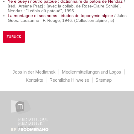
Yè é ouey i noûtro patouè : dictionnaire du patois de Nendaz
/
[réd.: Arsène Praz] ; [avec la collab. de Rose-Claire Schüle].
Nendaz : "I cöbla dû patouè", 1995.
La montagne et ses noms : études de toponymie alpine
/ Jules
Guex. Lausanne : F. Rouge, 1946. (Collection alpine ; 5)
ZURÜCK
Jobs in der Mediathek
Medienmitteilungen und Logos
Kontakte
Rechtliche Hinweise
Sitemap