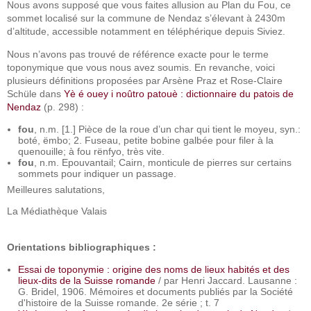
Nous avons supposé que vous faites allusion au Plan du Fou, ce
sommet localisé sur la commune de Nendaz s’élevant à 2430m
d’altitude, accessible notamment en téléphérique depuis Siviez.
Nous n’avons pas trouvé de référence exacte pour le terme
toponymique que vous nous avez soumis. En revanche, voici
plusieurs définitions proposées par Arsène Praz et Rose-Claire
Schüle dans
Yè é ouey i noûtro patouè : dictionnaire du patois de
Nendaz
(p. 298) :
fou
, n.m. [1.] Pièce de la roue d’un char qui tient le moyeu, syn.:
boté, ëmbo; 2. Fuseau, petite bobine galbée pour filer à la
quenouille; à fou rënfyo, très vite.
fou
, n.m. Epouvantail; Cairn, monticule de pierres sur certains
sommets pour indiquer un passage.
Meilleures salutations,
La Médiathèque Valais
Orientations bibliographiques :
Essai de toponymie : origine des noms de lieux habités et des
lieux-dits de la Suisse romande
/ par Henri Jaccard. Lausanne :
G. Bridel, 1906. Mémoires et documents publiés par la Société
d'histoire de la Suisse romande. 2e série ; t. 7