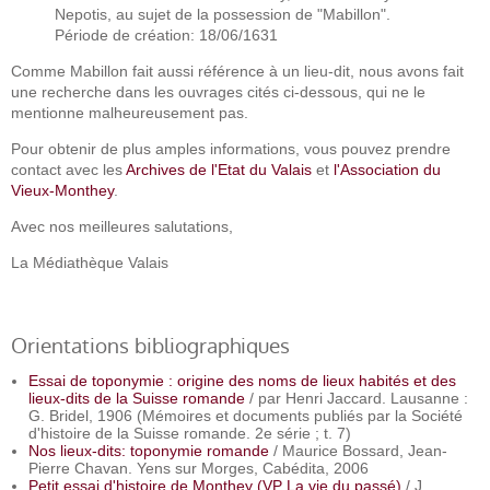
Nepotis, au sujet de la possession de "Mabillon".
Période de création: 18/06/1631
Comme Mabillon fait aussi référence à un lieu-dit, nous avons fait
une recherche dans les ouvrages cités ci-dessous, qui ne le
mentionne malheureusement pas.
Pour obtenir de plus amples informations, vous pouvez prendre
contact avec les
Archives de l'Etat du Valais
et
l'Association du
Vieux-Monthey
.
Avec nos meilleures salutations,
La Médiathèque Valais
Orientations bibliographiques
Essai de toponymie : origine des noms de lieux habités et des
lieux-dits de la Suisse romande
/ par Henri Jaccard. Lausanne :
G. Bridel, 1906 (Mémoires et documents publiés par la Société
d'histoire de la Suisse romande. 2e série ; t. 7)
Nos lieux-dits: toponymie romande
/ Maurice Bossard, Jean-
Pierre Chavan. Yens sur Morges, Cabédita, 2006
Petit essai d'histoire de Monthey (VP La vie du passé)
/ J.