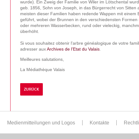
wurde). Ein Zweig der Familie von Wiler im Lötschental wur
geb. 1856, Sohn von Joseph, in das Bürgerrecht von Sitte
meisten dieser Familien haben redende Wappen mit einem B
geführt, wobei der Brunnen in den verschiedensten Formen 
oder mehreren Wasserbecken, rund oder vieleckig, manchma
überhöht.
Si vous souhaitez obtenir l'arbre généalogique de votre fami
adresser aux
Archives de l'Etat du Valais
.
Meilleures salutations,
La Médiathèque Valais
ZURÜCK
Medienmitteilungen und Logos
Kontakte
Rechtl