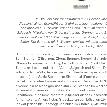
III. — In Blau ein silberner Brunnen mit 3 Becken üb
Wasserstrahlen, überhöht von 3 fünf strahligen goldenen S
den Initialen F.B. (Allianz Brunner-Cina), 1838, im ehem
Salgesch: Mitteilung von B. Jentsch, Leuk; Brunnen ohne
von Eischoll, ca. 1900: Mitteilungen von B. Jentsch, Leuk
Sitten. Der Brunnen mit 3 Wasser- becken, mit oder ohne
mehreren Öfen von 1895, ca. 1900, 1922 u
Dem Familiennamen begegnet man in verschiedenen Formen
Zum Brunnen, Z'Brunnen, Zbrun, Brunner, Brunerii. Zahlreic
Oberwallis, namentlich in Brig, Eischoll, Lötschen, Sankt Nik
Turtmann, Leuk, Leukerbad, Varen, Salgesch und Siders. D
teils aus dem Wallis, teils — nach der Überlieferung — aus 
Lötschen) und Sankt Stephan im Simmental (Familie von Leu
der letztgenannten Familie wird von dem im Dezember 1676
erwähnt, als er einen gewissen aus « St. Stephan im Oberen
Simmental) stammenden und im Zenden Leuk wohnenden Ulri
Landmann» aufnimmt. Mehrere Mitglieder dieses Geschlecht
Ämter, so u. a. Anton, Notar, Grosskastlan von Lötschen 15
(er war jedoch nie Landvogt von Aulps im Chablais, wie irrt