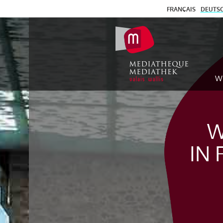
FRANÇAIS
DEUTS
W
W
IN 