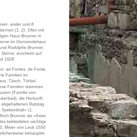
erein- ander und 8
ternen (1, 2). Ofen mit
aligen Haus Brunner in
 Sterne im Gemeindehaus
, und Rodolphe Brunner,
 Sterne, erscheint auf
nd 1928.
: ad Fontes, de Fonte,
he Familien im
iaus, Täsch, Törbel,
iese Familien stammen
Luzern (Familie von
kerbad); die Herkunft
 abgehaltenen Ratstag
 Syebenthall» (1.
ch Brunner als «freier
es bekleideten wichtige
40, Meier von Leuk 1550
ümlicherweise behauptet