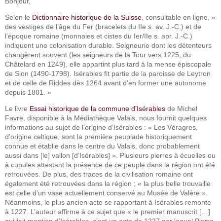
Bonjour,
Selon le
Dictionnaire historique de la Suisse
, consultable en ligne, «
des vestiges de l’âge du Fer (bracelets du IIe s. av. J.-C.) et de
l’époque romaine (monnaies et cistes du Ier/IIe s. apr. J.-C.)
indiquent une colonisation durable. Seigneurie dont les détenteurs
changèrent souvent (les seigneurs de la Tour vers 1225, du
Châtelard en 1249), elle appartint plus tard à la mense épiscopale
de Sion (1490-1798). Isérables fit partie de la paroisse de Leytron
et de celle de Riddes dès 1264 avant d'en former une autonome
depuis 1801. »
Le livre
Essai historique de la commune d’Isérables
de Michel
Favre, disponible à la Médiathèque Valais, nous fournit quelques
informations au sujet de l’origine d’Isérables : « Les Véragres,
d’origine celtique, sont la première peuplade historiquement
connue et établie dans le centre du Valais, donc probablement
aussi dans [le] vallon [d’Isérables] ». Plusieurs pierres à écuelles ou
à cupules attestant la présence de ce peuple dans la région ont été
retrouvées. De plus, des traces de la civilisation romaine ont
également été retrouvées dans la région ; « la plus belle trouvaille
est celle d’un vase actuellement conservé au Musée de Valère ».
Néanmoins, le plus ancien acte se rapportant à Isérables remonte
à 1227. L’auteur affirme à ce sujet que « le premier manuscrit […]