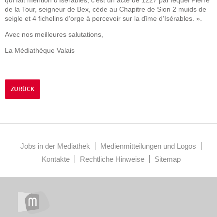
qui fait mention d’Isérables, c’est un acte de 1227 par lequel Pierre
de la Tour, seigneur de Bex, cède au Chapitre de Sion 2 muids de
seigle et 4 fichelins d’orge à percevoir sur la dîme d’Isérables. ».
Avec nos meilleures salutations,
La Médiathèque Valais
ZURÜCK
Jobs in der Mediathek
Medienmitteilungen und Logos
Kontakte
Rechtliche Hinweise
Sitemap