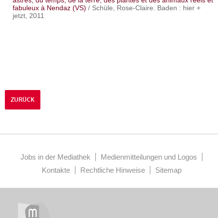
astres, du temps, de la terre, des plantes et des animaux réels et
fabuleux à Nendaz (VS)
/ Schüle, Rose-Claire. Baden : hier +
jetzt, 2011
ZURÜCK
Jobs in der Mediathek
Medienmitteilungen und Logos
Kontakte
Rechtliche Hinweise
Sitemap