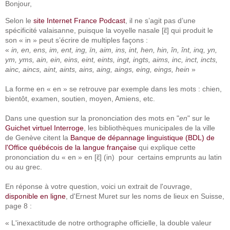
Bonjour,
Selon le
site Internet France Podcast
, il ne s’agit pas d’une
spécificité valaisanne, puisque la voyelle nasale [ɛ̃] qui produit le
son « in » peut s’écrire de multiples façons :
«
in, en, ens, im, ent, ing, ïn, aim, ins, int, hen, hin, în, înt, inq, yn,
ym, yms, ain, ein, eins, eint, eints, ingt, ingts, aims, inc, inct, incts,
ainc, aincs, aint, aints, ains, aing, aings, eing, eings, hein
»
La forme en « en » se retrouve par exemple dans les mots : chien,
bientôt, examen, soutien, moyen, Amiens, etc.
Dans une question sur la prononciation des mots en "
en
" sur le
Guichet virtuel Interroge
, les bibliothèques municipales de la ville
de Genève citent la
Banque de dépannage linguistique (BDL) de
l'Office québécois de la langue française
qui explique cette
prononciation du « en » en [ɛ̃] (in) pour certains emprunts au latin
ou au grec.
En réponse à votre question, voici un extrait de l'ouvrage,
disponible en ligne
, d'Ernest Muret sur les noms de lieux en Suisse,
page 8 :
« L'inexactitude de notre orthographe officielle, la double valeur