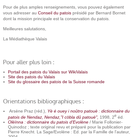
Pour de plus amples renseignements, vous pouvez également
vous adresser au
Conseil du patois
présidé par Bernard Bornet
dont la mission principale est la conservation du patois.
Meilleures salutations,
La Médiathèque Valais
Pour aller plus loin :
Portail des patois du Valais sur WikiValais
Site des patois du Valais
Site du glossaire des patois de la Suisse romande
Orientations bibliographiques :
Arsène Praz (réd.),
Yè é ouey i noûtro patouè : dictionnaire du
e
patois de Nendaz, Nendaz,"I cöbla dû patouè",
1998, 2
éd.
Olèïnna : dictionnaire du patois d'Evolène
/ Marie Follonier-
Quinodoz ; texte original revu et préparé pour la publication par
Pierre Knecht. La Sage/Evolène : Ed. par la Famille de l'auteur,
2004