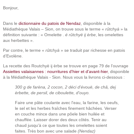
Bonjour,
Dans le
dictionnaire du patois de Nendaz
, disponible à la
Médiathèque Valais – Sion, on trouve sous le terme «
rûtchyà
» la
définition suivante : « Omelette .
é rûtchyë ij èrbe
, les omelettes
aux herbettes ».
Par contre, le terme «
rûtchyà
» se traduit par richesse en patois
d’Evolène.
La recette des Routchyë ij èrbe se trouve en page 79 de l'ouvrage
Assiettes valaisannes : nourritures d'hier et d'avant-hier
, disponible
à la Médiathèque Valais - Sion. Nous vous la livrons ci-dessous :
300 g de farèna, 2 cocon, 2 déci d'évouë, de châ, dej
èrbette, de persil, de ciboulette, d'ouyo.
Faire une pâte coulante avec l'eau, la farine, les oeufs,
le sel et les herbes fraîches finement hâchées. Verser
en couche mince dans une pôele bien huilée et
chauffée. Laisser dorer des deux côtés. Tenir au
chaud jusqu'à ce que toutes les omelettes soient
faites. Très bon avec une salade
(Nendaz)