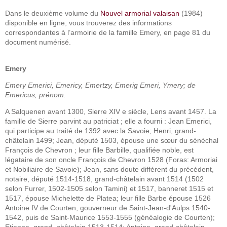
Dans le deuxième volume du
Nouvel armorial valaisan
(1984)
disponible en ligne, vous trouverez des informations
correspondantes à l’armoirie de la famille Emery, en page 81 du
document numérisé.
Emery
Emery Emerici, Emericy, Emertzy, Emerig Emeri, Ymery; de
Emericus, prénom.
A Salquenen avant 1300, Sierre XIV e siècle, Lens avant 1457. La
famille de Sierre parvint au patriciat ; elle a fourni : Jean Emerici,
qui participe au traité de 1392 avec la Savoie; Henri, grand-
châtelain 1499; Jean, député 1503, épouse une sœur du sénéchal
François de Chevron ; leur fille Barbille, qualifiée noble, est
légataire de son oncle François de Chevron 1528 (Foras: Armoriai
et Nobiliaire de Savoie); Jean, sans doute différent du précédent,
notaire, député 1514-1518, grand-châtelain avant 1514 (1502
selon Furrer, 1502-1505 selon Tamini) et 1517, banneret 1515 et
1517, épouse Michelette de Platea; leur fille Barbe épouse 1526
Antoine IV de Courten, gouverneur de Saint-Jean-d'Aulps 1540-
1542, puis de Saint-Maurice 1553-1555 (généalogie de Courten);