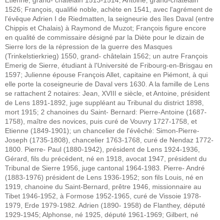
Etienne, grand- châtelain 1513-1514; Antoine, grand-châtelain
1526; François, qualifié noble, achète en 1541, avec l'agrément de
l'évêque Adrien I de Riedmatten, la seigneurie des îles Daval (entre
Chippis et Chalais) à Raymond de Muzot; François figure encore
en qualité de commissaire désigné par la Diète pour le dizain de
Sierre lors de la répression de la guerre des Masques
(Trinkelstierkrieg) 1550, grand- châtelain 1562; un autre François
Emerig de Sierre, étudiant à l'Université de Fribourg-en-Brisgau en
1597; Julienne épouse François Allet, capitaine en Piémont, à qui
elle porte la coseigneurie de Daval vers 1630. A la famille de Lens
se rattachent 2 notaires: Jean, XVIII e siècle, et Antoine, président
de Lens 1891-1892, juge suppléant au Tribunal du district 1898,
mort 1915; 2 chanoines du Saint- Bernard: Pierre-Antoine (1687-
1758), maître des novices, puis curé de Vouvry 1727-1758, et
Etienne (1849-1901); un chancelier de l'évêché: Simon-Pierre-
Joseph (1735-1808), chancelier 1763-1768, curé de Nendaz 1772-
1800. Pierre- Paul (1880-1942), président de Lens 1924-1936,
Gérard, fils du précédent, né en 1918, avocat 1947, président du
Tribunal de Sierre 1956, juge cantonal 1964-1983. Pierre- André
(1883-1976) président de Lens 1936-1952; son fils Louis, né en
1919, chanoine du Saint-Bernard, prêtre 1946, missionnaire au
Tibet 1946-1952, à Formose 1952-1965, curé de Vissoie 1978-
1979, Erde 1979-1982. Adrien (1890- 1958) de Flanthey, député
1929-1945; Alphonse, né 1925, député 1961-1969; Gilbert, né