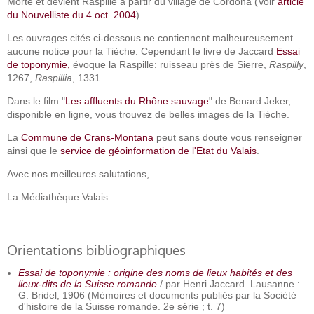
Morte et devient Raspille à partir du village de Cordona (Voir
article
du Nouvelliste du 4 oct. 2004
).
Les ouvrages cités ci-dessous ne contiennent malheureusement
aucune notice pour la Tièche. Cependant le livre de Jaccard
Essai
de toponymie,
évoque la Raspille: ruisseau près de Sierre,
Raspilly
,
1267,
Raspillia
, 1331.
Dans le film "
Les affluents du Rhône sauvage
" de Benard Jeker,
disponible en ligne, vous trouvez de belles images de la Tièche.
La
Commune de Crans-Montana
peut sans doute vous renseigner
ainsi que le
service de géoinformation de l'Etat du Valais
.
Avec nos meilleures salutations,
La Médiathèque Valais
Orientations bibliographiques
Essai de toponymie : origine des noms de lieux habités et des
lieux-dits de la Suisse romande
/ par Henri Jaccard. Lausanne :
G. Bridel, 1906 (Mémoires et documents publiés par la Société
d'histoire de la Suisse romande. 2e série ; t. 7)