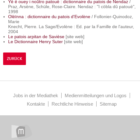
Yè é ouey i noûtro patouè : dictionnaire du patois de Nendaz
/
Praz, Arsène, Schüle, Rose-Claire. Nendaz : "I cöbla dû patouè",
1998
Olèïnna : dictionnaire du patois d'Evolène
/ Follonier-Quinodoz,
Marie
Knecht, Pierre. La Sage/Evolène : Ed. par la Famille de l'auteur,
2004
Le patois arpitan de Savièse
[site web]
Le Dictionnaire Henry Suter
[site web]
ZURÜCK
Jobs in der Mediathek
Medienmitteilungen und Logos
Kontakte
Rechtliche Hinweise
Sitemap