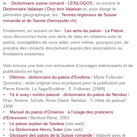
le :
Dictionnaire suisse romand - LEXILOGOS
, ou encore le
Dictionnaire Valaisan | Dico bon Valaisan
et, pour élargir le
périmètre géographique, les :
Termes régionaux de Suisse
romande et de Savoie (henrysuter.ch)
Finalement, en suivant ce lien :
Les amis du patois - Le Patois
,
vous découvrirez toute une série de sites en relations avec le
patois, susceptibles de vous aider, voire même, pourquoi pas, de
prendre des contacts directement auprès des associations ou
fondations existantes.
Voici encore une liste non exhaustive d’ouvrages intéressants et de
publications en ligne :
•
Olèïnna : dictionnaire du patois d'Evolène
/ Marie Follonier-
Quinodoz ; texte original revu et préparé pour la publication par
Pierre Knecht. La Sage/Evolène : E. Follonier, [1989]
•
Yè é ouey i noûtro patouè : dictionnaire du patois de Nendaz
/
Praz, Arsène, Schüle, Rose-Claire. Nendaz : "I cöbla dû patouè",
1998
•
Manuel du patois d'Orsières : à l'usage des praticiens
d'Entremont
/ Berthod René, 2001
•
Le patois arpitan de Savièse
[site web]
•
Le Dictionnaire Henry Suter
[site web]
•
Glossaire des patois de la Suisse romande
/ élaboré avec le