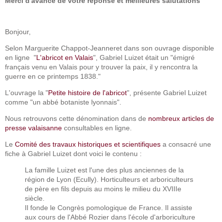
Merci d'avance de votre réponse et meilleures salutations
Bonjour,
Selon Marguerite Chappot-Jeanneret dans son ouvrage disponible
en ligne "
L'abricot en Valais
", Gabriel Luizet était un "émigré
français venu en Valais pour y trouver la paix, il y rencontra la
guerre en ce printemps 1838."
L'ouvrage la "
Petite histoire de l'abricot
", présente Gabriel Luizet
comme "un abbé botaniste lyonnais".
Nous retrouvons cette dénomination dans de
nombreux articles de
presse valaisanne
consultables en ligne.
Le
Comité des travaux historiques et scientifiques
a consacré une
fiche à Gabriel Luizet dont voici le contenu :
La famille Luizet est l'une des plus anciennes de la
région de Lyon (Ecully). Horticulteurs et arboriculteurs
de père en fils depuis au moins le milieu du XVIIIe
siècle.
Il fonde le Congrès pomologique de France. Il assiste
aux cours de l'Abbé Rozier dans l'école d'arboriculture