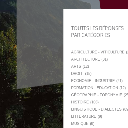
TOUTES LES RÉPONSES
PAR CATÉGORIES
AGRICULTURE - VITICULTURE
ARCHITECTURE
31
ARTS
12
DROIT
15
ECONOMIE - INDUSTRIE
21
FORMATION - EDUCATION
12
GÉOGRAPHIE - TOPONYMIE
2
HISTOIRE
103
LINGUISTIQUE - DIALECTES
8
LITTÉRATURE
9
MUSIQUE
9