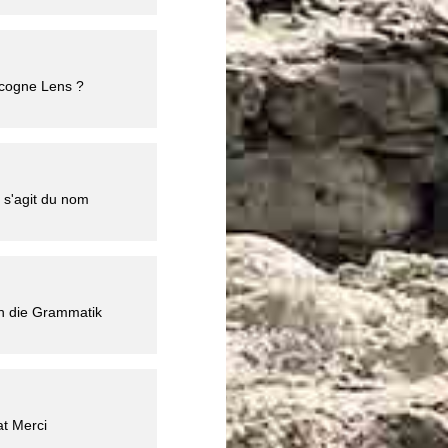
Icogne Lens ?
l s'agit du nom
h die Grammatik
at Merci