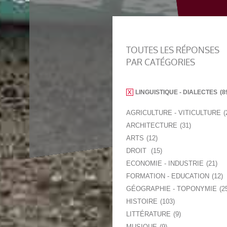
TOUTES LES RÉPONSES
PAR CATÉGORIES
LINGUISTIQUE - DIALECTES
8
AGRICULTURE - VITICULTURE
ARCHITECTURE
31
ARTS
12
DROIT
15
ECONOMIE - INDUSTRIE
21
FORMATION - EDUCATION
12
GÉOGRAPHIE - TOPONYMIE
2
HISTOIRE
103
LITTÉRATURE
9
MUSIQUE
9