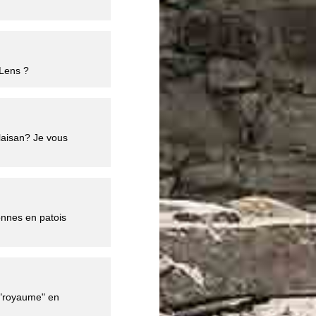
 Lens ?
laisan? Je vous
onnes en patois
t "royaume" en