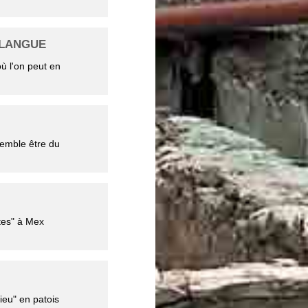
 LANGUE
ù l'on peut en
 semble être du
tes" à Mex
ieu" en patois