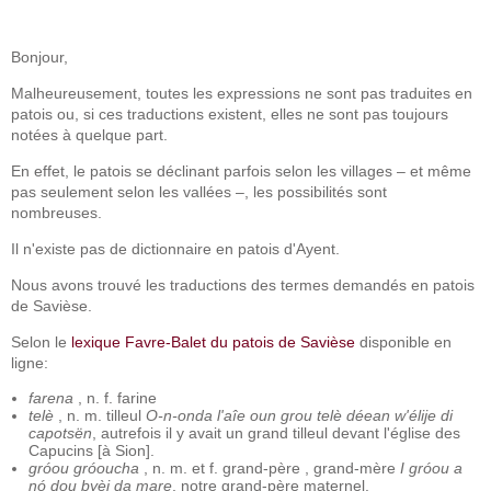
Bonjour,
Malheureusement, toutes les expressions ne sont pas traduites en
patois ou, si ces traductions existent, elles ne sont pas toujours
notées à quelque part.
En effet, le patois se déclinant parfois selon les villages – et même
pas seulement selon les vallées –, les possibilités sont
nombreuses.
Il n'existe pas de dictionnaire en patois d'Ayent.
Nous avons trouvé les traductions des termes demandés en patois
de Savièse.
Selon le
lexique Favre-Balet du patois de Savièse
disponible en
ligne:
farena
, n. f. farine
telè
, n. m. tilleul
O-n-onda l'aîe oun grou telè déean w'élije di
capotsën
, autrefois il y avait un grand tilleul devant l'église des
Capucins [à Sion].
gróou gróoucha
, n. m. et f. grand-père , grand-mère
I gróou a
nó dou byèi da mare
, notre grand-père maternel.