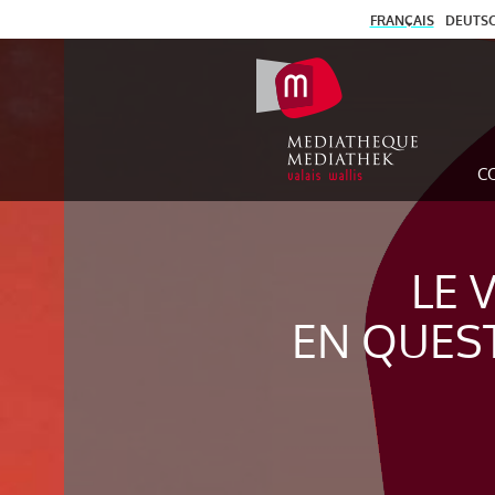
FRANÇAIS
DEUTS
C
LE 
EN QUES