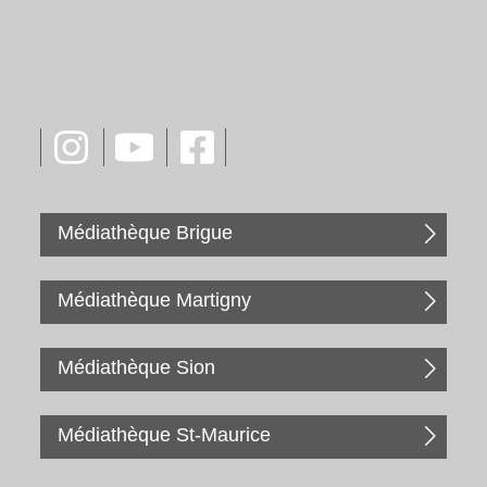
Médiathèque Brigue
Médiathèque Martigny
Médiathèque Sion
Médiathèque St-Maurice