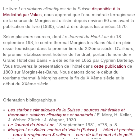
Le livre
Les stations climatiques de la Suisse
disponible à la
Médiathèque Valais
, nous apprend que l’eau minérale ferrugineuse
de la source de Morgins est utilisée depuis environ 60 ans avant la
publication du livre (1930); c’est-à-dire depuis les années 1870.
Selon plusieurs sources, dont
Le Journal du Haut-Lac
du 18
septembre 198, le centre thermal Morgins-les-Bains était en plein
essor touristique dans le premier tiers du XIXème siècle. D’ailleurs,
le premier établissement hôtelier de l’endroit, portant le nom de «
Grand Hôtel des Bains » a été édifié en 1862 par Cyprien Bartelay.
Vous trouverez la présentation de l’hôtel dans
cette publication
de
1860 sur Morgins-les-Bains. Nous datons donc le début du
tourisme thermal à Morgins entre la fin du XIXème siècle et le
début du XXème siècle.
Orientation bibliographique
Les stations climatiques de la Suisse : sources minérales et
thermales, stations climatiques et sanatoria
/ E. Mory, H. Keller,
J. Weber. Zürich : J. Wagner, 1930
Le Journal du Haut-Lac
, 18 septembre 1981, n°78, p. 8
Morgins-Les-Bains: canton du Valais (Suisse) ... hôtel et pension
... eaux ferrugineuses & salines ... cure de lait chaud et de petit-