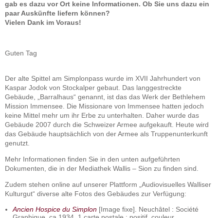
gab es dazu vor Ort keine Informationen. Ob Sie uns dazu ein
paar Auskünfte liefern können?
Vielen Dank im Voraus!
Guten Tag
Der alte Spittel am Simplonpass wurde im XVII Jahrhundert von
Kaspar Jodok von Stockalper gebaut. Das langgestreckte
Gebäude, „Barralhaus“ genannt, ist das das Werk der Bethlehem
Mission Immensee. Die Missionare von Immensee hatten jedoch
keine Mittel mehr um ihr Erbe zu unterhalten. Daher wurde das
Gebäude 2007 durch die Schweizer Armee aufgekauft. Heute wird
das Gebäude hauptsächlich von der Armee als Truppenunterkunft
genutzt.
Mehr Informationen finden Sie in den unten aufgeführten
Dokumenten, die in der Mediathek Wallis – Sion zu finden sind.
Zudem stehen online auf unserer Plattform „Audiovisuelles Walliser
Kulturgut“ diverse alte Fotos des Gebäudes zur Verfügung:
Ancien Hospice du Simplon
[Image fixe]. Neuchâtel : Société
Graphique, ca 1934. 1 carte postale : positif, couleur