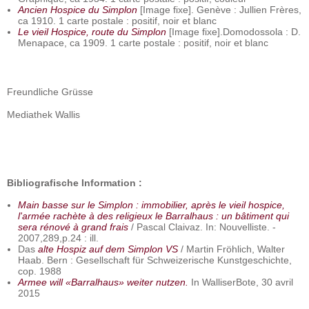
Ancien Hospice du Simplon
[Image fixe]. Genève : Jullien Frères,
ca 1910. 1 carte postale : positif, noir et blanc
Le vieil Hospice, route du Simplon
[Image fixe].Domodossola : D.
Menapace, ca 1909. 1 carte postale : positif, noir et blanc
Freundliche Grüsse
Mediathek Wallis
Bibliografische Information :
Main basse sur le Simplon : immobilier, après le vieil hospice,
l'armée rachète à des religieux le Barralhaus : un bâtiment qui
sera rénové à grand frais
/ Pascal Claivaz. In: Nouvelliste. -
2007,289,p.24 : ill.
Das
alte Hospiz auf dem Simplon VS
/ Martin Fröhlich, Walter
Haab. Bern : Gesellschaft für Schweizerische Kunstgeschichte,
cop. 1988
Armee will «Barralhaus» weiter nutzen.
In WalliserBote, 30 avril
2015