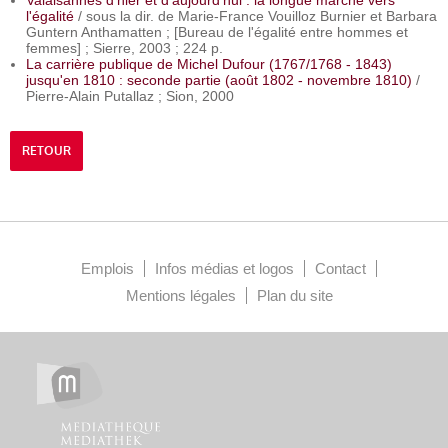
Valaisannes d'hier et d'aujourd'hui : la longue marche
vers
l'égalité
/ sous la dir. de Marie-France Vouilloz Burnier et Barbara
Guntern Anthamatten ; [Bureau de l'égalité entre hommes et
femmes] ; Sierre, 2003 ; 224 p.
La carrière publique de Michel Dufour (1767/1768 - 1843)
jusqu'en 1810 : seconde partie (août 1802 - novembre 1810)
/
Pierre-Alain Putallaz ; Sion, 2000
RETOUR
Emplois
Infos médias et logos
Contact
Mentions légales
Plan du site