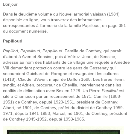
Bonjour,
Dans le deuxième volume du Nouvel armorial valaisan (1984)
disponible en ligne, vous trouverez des informations
correspondantes à l’armoirie de la famille Papilloud, en page 381
du document numérisé.
Papilloud
Papillod
,
Papeilloud
,
Pappilloud
. Famille de Conthey, qui paraît
d'abord à Aven et Sensine, puis à Vétroz. Jean, de Sensine,
adresse au nom des habitants de ce village une requête à Amédée
VIII demandant protection contre les gens de Gessenay qui
secouraient Guichard de Rarogne et ravageaient les cultures
(1418). Claude, d'Aven, major de Daillon 1698. Les frères Henri,
syndic, et Adrien, procureur de Cheville, interviennent dans les
conflits de délimitation avec Bex en 1728. Un Pierre
Papilliod
est
cité à Chamoson par un recensement de 1571. Camille (1888-
1951) de Conthey, député 1929-1951, président de Conthey;
Albert, né 1901, de Conthey, préfet du district de Conthey 1959-
1971, député 1941-1953; Marcel, né 1901, de Conthey, président
de Conthey 1945-1952, député 1953-1965.