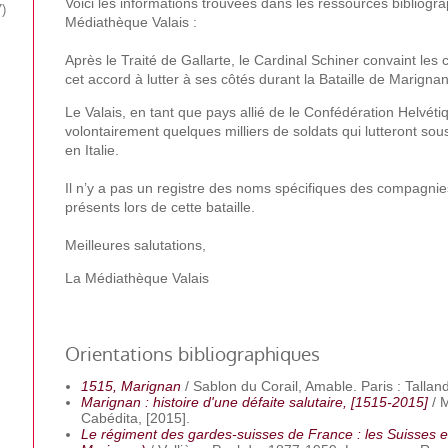
Voici les informations trouvées dans les ressources bibliogr
7
Médiathèque Valais :
Après le Traité de Gallarte, le Cardinal Schiner convaint les
cet accord à lutter à ses côtés durant la Bataille de Marignan
Le Valais, en tant que pays allié de le Confédération Helvéti
volontairement quelques milliers de soldats qui lutteront sou
en Italie.
Il n’y a pas un registre des noms spécifiques des compagnie
présents lors de cette bataille.
Meilleures salutations,
La Médiathèque Valais
Orientations bibliographiques
1515, Marignan
/ Sablon du Corail, Amable. Paris : Talland
Marignan : histoire d'une défaite salutaire, [1515-2015]
/ 
Cabédita, [2015].
Le régiment des gardes-suisses de France : les Suisses e