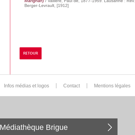
Marignan)
/ Vallière, Paul de, 1877-1959. Lausanne : Rev. m
Berger-Levrault, [1912]
RETOUR
Infos médias et logos
Contact
Mentions légales
Médiathèque Brigue