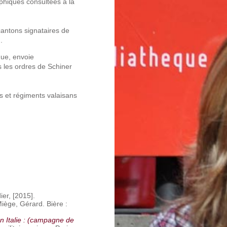
aphiques consultées à la
 cantons signataires de
.
que, envoie
s les ordres de Schiner
s et régiments valaisans
ier, [2015].
Miège, Gérard. Bière :
n Italie : (campagne de