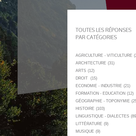
TOUTES LES RÉPONSES
PAR CATÉGORIES
AGRICULTURE - VITICULTURE
ARCHITECTURE
31
ARTS
12
DROIT
15
ECONOMIE - INDUSTRIE
21
FORMATION - EDUCATION
12
GÉOGRAPHIE - TOPONYMIE
2
HISTOIRE
103
LINGUISTIQUE - DIALECTES
8
LITTÉRATURE
9
MUSIQUE
9