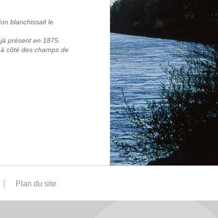
on blanchissait le
éjà présent en 1875.
te à côté des champs de
Plan du site