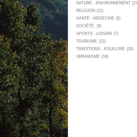
NATURE - ENVIRONNEMENT
2
RELIGION
21
SANTÉ - MÉDECINE
5
SOCIÉTÉ
9
SPORTS - LOISIRS
7
TOURISME
12
TRADITIONS - FOLKLORE
20
URBANISME
18