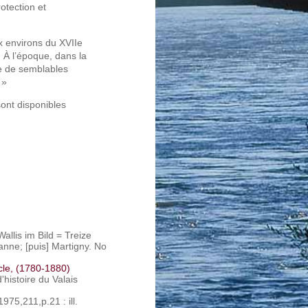
otection et
ux environs du XVIIe
. À l’époque, dans la
ie de semblables
 »
sont disponibles
 Wallis im Bild = Treize
usanne; [puis] Martigny. No
cle, (1780-1880)
d'histoire du Valais
1975,211,p.21 : ill.