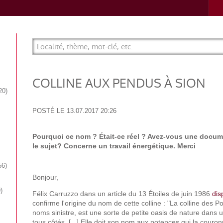
COLLINE AUX PENDUS À SION
20
POSTÉ LE
13.07.2017 20:26
Pourquoi ce nom ? Était-ce réel ? Avez-vous une docum
le sujet? Concerne un travail énergétique. Merci
56
Bonjour,
9
Félix Carruzzo dans un article du 13 Étoiles de juin 1986
dis
confirme l'origine du nom de cette colline : "La colline des 
noms sinistre, est une sorte de petite oasis de nature dans un
tous côtés. [...] Elle doit son nom aux potences qui la couro