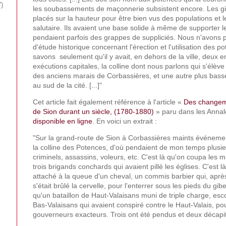
7
les soubassements de maçonnerie subsistent encore. Les gibi
placés sur la hauteur pour être bien vus des populations et l
salutaire. Ils avaient une base solide à même de supporter l
pendaient parfois des grappes de suppliciés. Nous n'avons
d'étude historique concernant l'érection et l'utilisation des 
savons seulement qu'il y avait, en dehors de la ville, deux e
exécutions capitales, la colline dont nous parlons qui s'élève
des anciens marais de Corbassières, et une autre plus basse
au sud de la cité. [...]"
Cet article fait également référence à l'article «
Des changeme
de Sion durant un siècle, (1780-1880)
» paru dans les Annal
disponible en ligne
. En voici un extrait :
"Sur la grand-route de Sion à Corbassières maints événement
la colline des Potences, d'où pendaient de mon temps plusi
criminels, assassins, voleurs, etc. C'est là qu'on coupa les 
trois brigands conchards qui avaient pillé les églises. C'est l
attaché à la queue d'un cheval, un commis barbier qui, après
s'était brûlé la cervelle, pour l'enterrer sous les pieds du gibe
qu'un bataillon de Haut-Valaisans muni de triple charge, es
Bas-Valaisans qui avaient conspiré contre le Haut-Valais, po
gouverneurs exacteurs. Trois ont été pendus et deux décapi