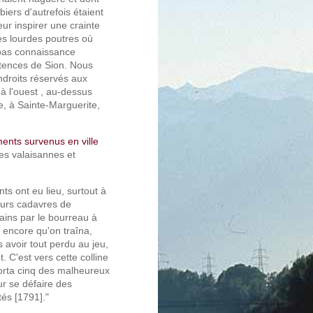
ers d'autrefois étaient
eur inspirer une crainte
es lourdes poutres où
 pas connaissance
potences de Sion. Nous
ndroits réservés aux
 à l'ouest , au-dessus
, à Sainte-Marguerite,
nts survenus en ville
es valaisannes et
s ont eu lieu, surtout à
eurs cadavres de
mains par le bourreau à
à encore qu'on traîna,
 avoir tout perdu au jeu,
t. C'est vers cette colline
corta cinq des malheureux
ur se défaire des
tés [1791]."