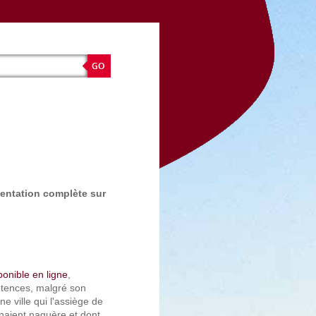
entation complète sur
ponible en ligne
,
Potences, malgré son
e ville qui l'assiège de
nnaient naguère et dont