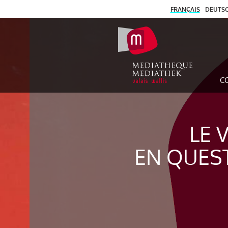
FRANÇAIS
DEUTS
C
LE 
EN QUES