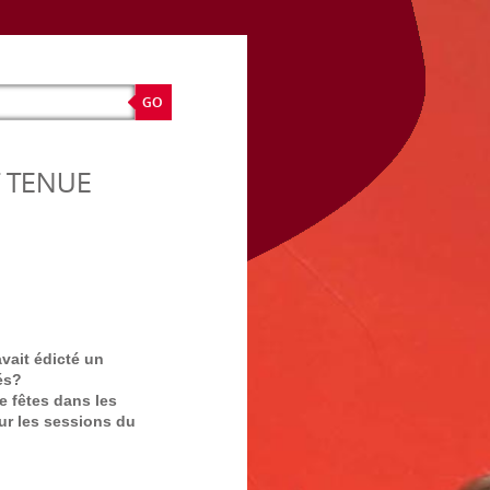
 TENUE
avait édicté un
és?
e fêtes dans les
r les sessions du