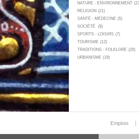
NATURE - ENVIRONNEMENT
2
RELIGION
21
SANTÉ - MÉDECINE
5
SOCIÉTÉ
9
SPORTS - LOISIRS
7
TOURISME
12
TRADITIONS - FOLKLORE
20
URBANISME
18
Emplois