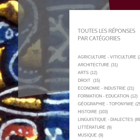
TOUTES LES RÉPONSES
PAR CATÉGORIES
AGRICULTURE - VITICULTURE
ARCHITECTURE
31
ARTS
12
DROIT
15
ECONOMIE - INDUSTRIE
21
FORMATION - EDUCATION
12
GÉOGRAPHIE - TOPONYMIE
2
HISTOIRE
103
LINGUISTIQUE - DIALECTES
8
LITTÉRATURE
9
MUSIQUE
9