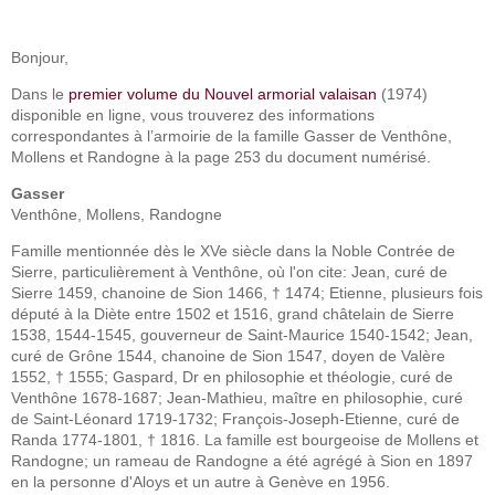
Bonjour,
Dans le
premier volume du Nouvel armorial valaisan
(1974)
disponible en ligne, vous trouverez des informations
correspondantes à l’armoirie de la famille Gasser de Venthône,
Mollens et Randogne à la page 253 du document numérisé.
Gasser
Venthône, Mollens, Randogne
Famille mentionnée dès le XVe siècle dans la Noble Contrée de
Sierre, particulièrement à Venthône, où l'on cite: Jean, curé de
Sierre 1459, chanoine de Sion 1466, † 1474; Etienne, plusieurs fois
député à la Diète entre 1502 et 1516, grand châtelain de Sierre
1538, 1544-1545, gouverneur de Saint-Maurice 1540-1542; Jean,
curé de Grône 1544, chanoine de Sion 1547, doyen de Valère
1552, † 1555; Gaspard, Dr en philosophie et théologie, curé de
Venthône 1678-1687; Jean-Mathieu, maître en philosophie, curé
de Saint-Léonard 1719-1732; François-Joseph-Etienne, curé de
Randa 1774-1801, † 1816. La famille est bourgeoise de Mollens et
Randogne; un rameau de Randogne a été agrégé à Sion en 1897
en la personne d'Aloys et un autre à Genève en 1956.