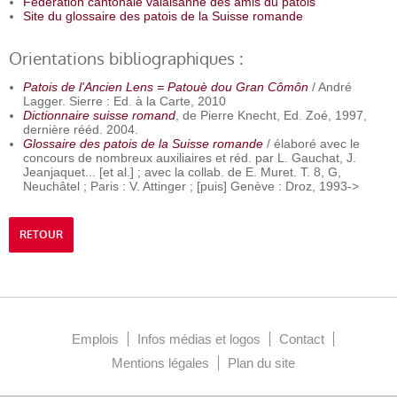
Fédération cantonale valaisanne des amis du patois
Site du glossaire des patois de la Suisse romande
Orientations bibliographiques :
Patois de l'Ancien Lens = Patouè dou Gran Cômôn
/ André
Lagger. Sierre : Ed. à la Carte, 2010
Dictionnaire suisse romand
, de Pierre Knecht, Ed. Zoé, 1997,
dernière rééd. 2004.
Glossaire des patois de la Suisse romande
/ élaboré avec le
concours de nombreux auxiliaires et réd. par L. Gauchat, J.
Jeanjaquet... [et al.] ; avec la collab. de E. Muret. T. 8, G,
Neuchâtel ; Paris : V. Attinger ; [puis] Genève : Droz, 1993->
RETOUR
Emplois
Infos médias et logos
Contact
Mentions légales
Plan du site