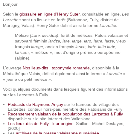
Bonjour,
Selon le
glossaire en ligne d’Henry Suter
, consultable en ligne,
Les
Larzettes
sont un lieu-dit en forêt (Buitonnaz, Fully, district de
Martigny, Valais). Henry Suter définit ainsi le terme
Larzettes
:
Mélèze
(Larix decidua)
, forêt de mélèzes. Patois valaisan et
savoyard féminin
lardze, lare, large, laro, larre, larze,
vieux
français
larege
, ancien français
larice,
larix, latin larix,
laricem
, « mélèze », mot d'origine pré-indo-européenne
(alpine).
L’ouvrage
Nos lieux-dits : toponymie romande
, disponible à la
Médiathèque Valais, définit également ainsi le terme «
Larzette
» :
« jeune ou petit mélèze ».
Voici quelques documents dans lesquels figurent des informations
sur les Larzettes à Fully :
Podcasts de Raymond Ançay
sur le hameau du village des
Larzettes
, conteur hors-pair, membre des Patoisans de Fully
Recensement valaisan de la population des Larzettes à Fully
disponible sur le site Internet des Vallesiana
Les lieux-dits de Fully : leur origine
. Saillon : Michel Desfayes,
[2020]
Les
archives de la presse valaisanne numérisée