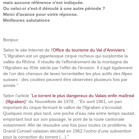
mais aucune référence n'est indiquée.
Ou celui-ci s'est-il déroulé à une autre période ?
Merci d'avance pour votre réponse.
Meilleures salutations
Bonjour
Selon le site Internet de l'
Office du tourisme du Val d'Anniviers
:
"L’Illgraben est un gigantesque cirque rocheux qui surplombe la
vallée du Rhône. Il résulte de l’effondrement de la montagne de
l’Illgraben au XIVe siècle par l’effet de l’érosion. Il s’agit également
de l’un des chenaux de laves torrentielles les plus actifs des Alpes
suisses : des coulées peuvent être observées plusieurs fois par
année."
Selon l'article "
Le torrent le plus dangereux du Valais enfin maîtrisé
: (Illgraben)
" du Nouvelliste de 1978, : "En avril 1961, un pan
important du cirque fermant le vallon de l'Ilgraben s'écroulait.
Quelques mois plus tard, une poche d'eau née entre temps sautait,
emportant tout sur son passage, le pont de la route cantonale
notamment. Afin de résoudre une fois pour toutes ce problème, le
Grand Conseil valaisan décidait en 1962 l'octroi d'une subvention
pour la correction du torrent (...)."