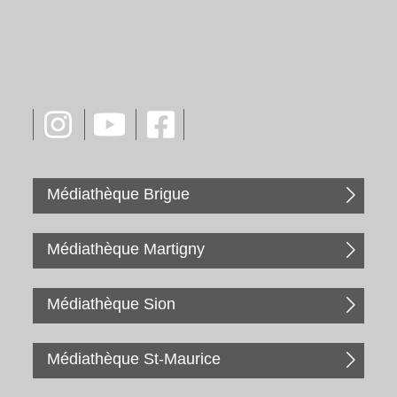
Médiathèque Brigue
Médiathèque Martigny
Médiathèque Sion
Médiathèque St-Maurice