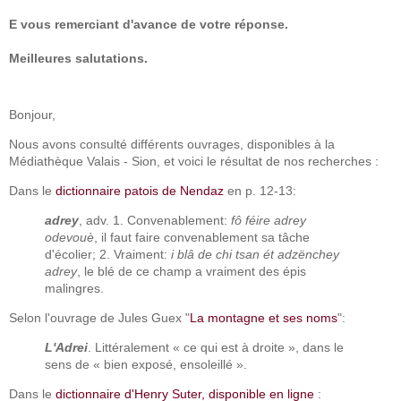
E vous remerciant d'avance de votre réponse.
Meilleures salutations.
Bonjour,
Nous avons consulté différents ouvrages, disponibles à la
Médiathèque Valais - Sion, et voici le résultat de nos recherches :
Dans le
dictionnaire patois de Nendaz
en p. 12-13:
adrey
, adv. 1. Convenablement:
fô féire adrey
odevouè
, il faut faire convenablement sa tâche
d'écolier; 2. Vraiment:
i blâ de chi tsan ét adzënchey
adrey
, le blé de ce champ a vraiment des épis
malingres.
Selon l'ouvrage de Jules Guex "
La montagne et ses noms
":
L'Adrei
. Littéralement « ce qui est à droite », dans le
sens de « bien exposé, ensoleillé ».
Dans le
dictionnaire d'Henry Suter, disponible en ligne
: