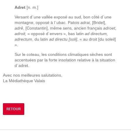
Adret
[n. m.]
Versant d´une vallée exposé au sud, bon côté d´une
montagne, opposé à l´ubac. Patois
adrai,
[Bridel],
adrê
, [Constantin], même sens, ancien français
adroet,
adroit,
« opposé d´envers », bas latin
ad directum,
adrectum
, du latin
ad directu [soli]
, « au droit [du soleil]
».
Sur le coteau, les conditions climatiques sèches sont
accentuées par la forte insolation relative à la situation
d´adret.
Avec nos meilleures salutations,
La Médiathèque Valais
RETOUR