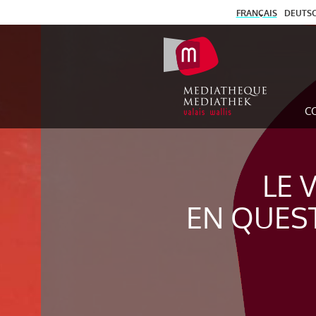
FRANÇAIS
DEUTS
C
LE 
EN QUES