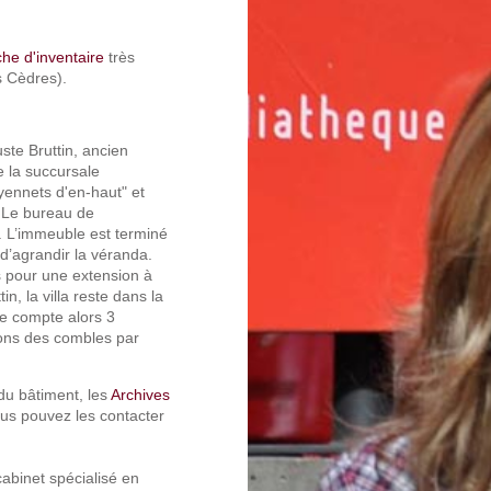
che d'inventaire
très
s Cèdres).
ste Bruttin, ancien
e la succursale
yennets d'en-haut" et
. Le bureau de
. L’immeuble est terminé
 d’agrandir la véranda.
s pour une extension à
n, la villa reste dans la
le compte alors 3
ons des combles par
du bâtiment, les
Archives
ous pouvez les contacter
cabinet spécialisé en