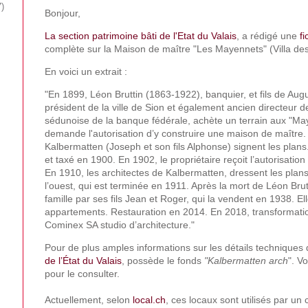
7
Bonjour,
La section patrimoine bâti de l'Etat du Valais
, a rédigé une
fi
complète sur la Maison de maître "Les Mayennets" (Villa de
En voici un extrait :
"En 1899, Léon Bruttin (1863-1922), banquier, et fils de Augu
président de la ville de Sion et également ancien directeur d
sédunoise de la banque fédérale, achète un terrain aux "Ma
demande l'autorisation d’y construire une maison de maître
Kalbermatten (Joseph et son fils Alphonse) signent les plans
et taxé en 1900. En 1902, le propriétaire reçoit l’autorisation
En 1910, les architectes de Kalbermatten, dressent les plan
l’ouest, qui est terminée en 1911. Après la mort de Léon Brutti
famille par ses fils Jean et Roger, qui la vendent en 1938. El
appartements. Restauration en 2014. En 2018, transformati
Cominex SA studio d’architecture."
Pour de plus amples informations sur les détails techniques 
de l’État du Valais
, possède le fonds
"Kalbermatten arch
". V
pour le consulter.
Actuellement, selon
local.ch
, ces locaux sont utilisés par un 