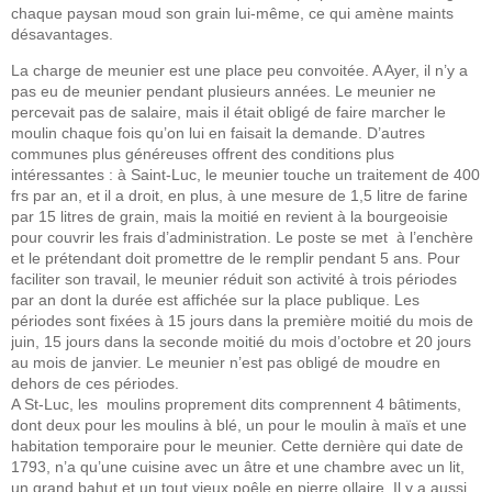
chaque paysan moud son grain lui-même, ce qui amène maints
désavantages.
La charge de meunier est une place peu convoitée. A Ayer, il n’y a
pas eu de meunier pendant plusieurs années. Le meunier ne
percevait pas de salaire, mais il était obligé de faire marcher le
moulin chaque fois qu’on lui en faisait la demande. D’autres
communes plus généreuses offrent des conditions plus
intéressantes : à Saint-Luc, le meunier touche un traitement de 400
frs par an, et il a droit, en plus, à une mesure de 1,5 litre de farine
par 15 litres de grain, mais la moitié en revient à la bourgeoisie
pour couvrir les frais d’administration. Le poste se met à l’enchère
et le prétendant doit promettre de le remplir pendant 5 ans. Pour
faciliter son travail, le meunier réduit son activité à trois périodes
par an dont la durée est affichée sur la place publique. Les
périodes sont fixées à 15 jours dans la première moitié du mois de
juin, 15 jours dans la seconde moitié du mois d’octobre et 20 jours
au mois de janvier. Le meunier n’est pas obligé de moudre en
dehors de ces périodes.
A St-Luc, les moulins proprement dits comprennent 4 bâtiments,
dont deux pour les moulins à blé, un pour le moulin à maïs et une
habitation temporaire pour le meunier. Cette dernière qui date de
1793, n’a qu’une cuisine avec un âtre et une chambre avec un lit,
un grand bahut et un tout vieux poêle en pierre ollaire. Il y a aussi