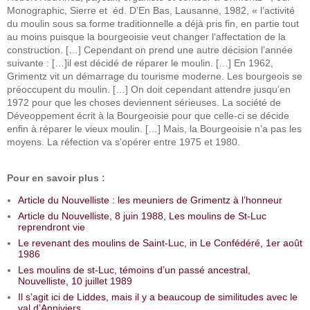
Monographic, Sierre et éd. D’En Bas, Lausanne, 1982, « l’activité
du moulin sous sa forme traditionnelle a déjà pris fin, en partie tout
au moins puisque la bourgeoisie veut changer l‘affectation de la
construction. […] Cependant on prend une autre décision l’année
suivante : […]il est décidé de réparer le moulin. […] En 1962,
Grimentz vit un démarrage du tourisme moderne. Les bourgeois se
préoccupent du moulin. […] On doit cependant attendre jusqu’en
1972 pour que les choses deviennent sérieuses. La société de
Déveoppement écrit à la Bourgeoisie pour que celle-ci se décide
enfin à réparer le vieux moulin. […] Mais, la Bourgeoisie n’a pas les
moyens. La réfection va s’opérer entre 1975 et 1980.
Pour en savoir plus :
Article du Nouvelliste : les meuniers de Grimentz à l’honneur
Article du Nouvelliste, 8 juin 1988, Les moulins de St-Luc
reprendront vie
Le revenant des moulins de Saint-Luc, in Le Confédéré, 1er août
1986
Les moulins de st-Luc, témoins d’un passé ancestral,
Nouvelliste, 10 juillet 1989
Il s’agit ici de Liddes, mais il y a beaucoup de similitudes avec le
val d’Anniviers