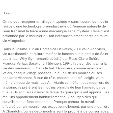
Bonjour,
On ne peut imaginer un village « typique » sans moulin. Le moulin
relève d’une technologie pré-industrielle où l’énergie naturelle de
l’eau transmet la force à une mécanique sans mystère. Celle-ci est
actionnée par le meunier qui fait indissociablement partie de toute
vie villageoise.
Dans le volume 112 du Romanica Helvetica, « Le val d’Anniviers,
vie traditionnelle et culture matérielle basées sur le patois de Saint-
Luc », par Willy Gyr, remanié et édité par Rose-Claire Schüle ;
Francke Verlag, Basel und Tübingen, 1994, l’auteur décrit ainsi la
vie des meuniers : « Dans le Val d’Anniviers, comme ailleurs en
Valais, chaque village possède un ou plusieurs moulins où ses
habitants viennent, à tour de rôle, moudre leur blé, seigle, voire
même un peu de maïs. Les Anniviards se méfient des meuniers de
la plaine, ils préfèrent les moulins primitifs de leur hameau parce
que là, ils sont sûrs d’avoir la farine du grain qu’ils ont apporté. Les
moulins appartiennent habituellement aux bourgeoisies qui
surveillent leur fonctionnement. Presque partout, le travail est
effectué par un meunier ou, exceptionnellement, par une meunière.
A Chandolin, où les deux moulins sont la propriété de consortages,