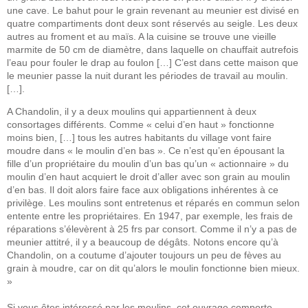
une cave. Le bahut pour le grain revenant au meunier est divisé en
quatre compartiments dont deux sont réservés au seigle. Les deux
autres au froment et au maïs. A la cuisine se trouve une vieille
marmite de 50 cm de diamètre, dans laquelle on chauffait autrefois
l’eau pour fouler le drap au foulon […] C’est dans cette maison que
le meunier passe la nuit durant les périodes de travail au moulin.
[…].
A Chandolin, il y a deux moulins qui appartiennent à deux
consortages différents. Comme « celui d’en haut » fonctionne
moins bien, […] tous les autres habitants du village vont faire
moudre dans « le moulin d’en bas ». Ce n’est qu’en épousant la
fille d’un propriétaire du moulin d’un bas qu’un « actionnaire » du
moulin d’en haut acquiert le droit d’aller avec son grain au moulin
d’en bas. Il doit alors faire face aux obligations inhérentes à ce
privilège. Les moulins sont entretenus et réparés en commun selon
entente entre les propriétaires. En 1947, par exemple, les frais de
réparations s’élevèrent à 25 frs par consort. Comme il n’y a pas de
meunier attitré, il y a beaucoup de dégâts. Notons encore qu’à
Chandolin, on a coutume d’ajouter toujours un peu de fèves au
grain à moudre, car on dit qu’alors le moulin fonctionne bien mieux.
»
Si vous êtes intéressé par les moulins, cet ouvrage comporte