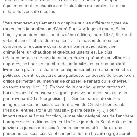
également tout un chapitre sur l’installation du moulin et sur les
différents types de moulins.
Vous trouverez également un chapitre sur les différents types de
roues dans la publication d’André Pont « Villages d’antan, Saint-
Luc, il y a un demi-siècle », deuxième édition, mars 1987, Sierre. Il
y décrit ainsi l’habitat du meunier : « La maison du meunier
comprend une cuisine construite en pierre avec l’âtre, une
crémaillère, un chaudron et quelques ustensiles. Le plus
fréquemment, les repas du meunier étaient préparés au village et
apportés, soit par un membre de sa famille, sot par un habitant
livrant son grain. La chambre contiguë séduit par sa sobriété et sa
petitesse ; un lit recouvert d’une paillasse, au-dessus de laquelle un
orifice permettait au meunier de chasser le renard ou le chevreuil
en toute tranquillité [..]. En face de la couche, quatre arches de
bois servaient à conserver le grain prélevé pour son salaire et la
part revenant à la Bourgeoisie. […] Sur les parois, de vieilles
images pieuses noircies racontent la vie du Christ et des Saints.
Près de l’entrée, trône un massif « pierre ollaire »[…] Pour
importante que fut sa fonction, le meunier désigné lors de l’enchère
bourgeoisiale traditionnellement fixée le jour de la Saint-Antoine en
janvier n’a jamais été discuté par la communauté. Il fallait une
personne consciencieuse et compétente : un travail négligé aurait