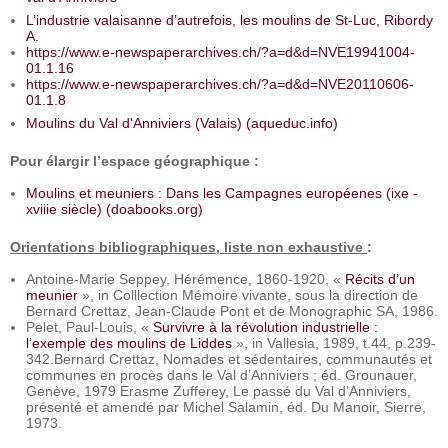
L’industrie valaisanne d’autrefois, les moulins de St-Luc, Ribordy
A.
https://www.e-newspaperarchives.ch/?a=d&d=NVE19941004-
01.1.16
https://www.e-newspaperarchives.ch/?a=d&d=NVE20110606-
01.1.8
Moulins du Val d'Anniviers (Valais) (aqueduc.info)
Pour élargir l’espace géographique :
Moulins et meuniers : Dans les Campagnes européenes (ixe -
xviiie siècle) (doabooks.org)
Orientations bibliographiques, liste non exhaustive
:
Antoine-Marie Seppey, Hérémence, 1860-1920, «
Récits d’un
meunier
», in Colllection Mémoire vivante, sous la direction de
Bernard Crettaz, Jean-Claude Pont et de Monographic SA, 1986.
Pelet, Paul-Louis, «
Survivre à la révolution industrielle :
l’exemple des moulins de Liddes
», in Vallesia, 1989, t.44, p.239-
342.Bernard Crettaz, Nomades et sédentaires, communautés et
communes en procès dans le Val d’Anniviers ; éd. Grounauer,
Genève, 1979 Erasme Zufferey, Le passé du Val d’Anniviers,
présenté et amendé par Michel Salamin, éd. Du Manoir, Sierre,
1973.