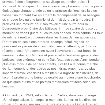
provoqué des désagréments au village tout entier, puisqu’il
s’agissait de fabriquer du pain à conserver plusieurs mois. Le poste
était adjugé chaque année selon le principe de l’enchère la plus
basse : un montant fixe en argent le récompensait de sa besogne
et, chaque fois qu’une famille lui donnait du grain à moudre, il
prélevait une mesure pour son travail et une autre pour la
Bourgeoisie propriétaire des bâtisses. […] Le salaire de base du
meunier ne variait guère au cours des années, mais contribuait tout
de même à mettre du beurre dans les épinards : en aucun cas,
l’entretien de ses biens propres, champs, bétail, vignes, ne
pouvaient se passer de soins méticuleux et attentifs, parfois mal
récompensés. Une semaine avant l’ouverture du four banal, le
meunier restait aux Moulins et procédait à l’entretien général des
bâtisses, des chéneaux et contrôlait l’état des pales. Ainsi, pendant
plus d’un mois, aidé par ses enfants, il veillait à la bonne marche
de la meunerie et des autres usines : drap, orge, noix. Le plus
important travail consistait à maintenir la rugosité des meules, de
façon à produire une farine de qualité au moyen d’une boucharde,
de quelques burins et de pointes métalliques affûtées selon les
besoins.
A Grimentz, en 1943, selon Bernard Crettaz, dans son ouvrage
«Un village suisse, le temps, la mémoire, la mort et les dires de
Robert Rouvinez, paysan, organiste et conteur à Grimentz », éd.