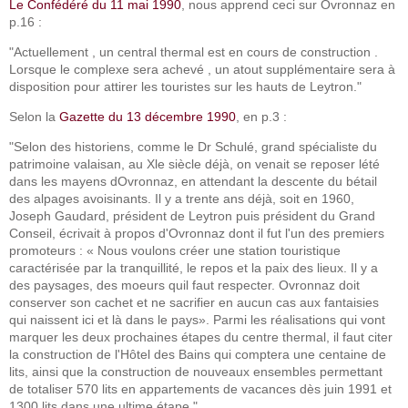
Le Confédéré du 11 mai 1990
, nous apprend ceci sur Ovronnaz en
p.16 :
"Actuellement , un central thermal est en cours de construction .
Lorsque le complexe sera achevé , un atout supplémentaire sera à
disposition pour attirer les touristes sur les hauts de Leytron."
Selon la
Gazette du 13 décembre 1990
, en p.3 :
"Selon des historiens, comme le Dr Schulé, grand spécialiste du
patrimoine valaisan, au Xle siècle déjà, on venait se reposer lété
dans les mayens dOvronnaz, en attendant la descente du bétail
des alpages avoisinants. Il y a trente ans déjà, soit en 1960,
Joseph Gaudard, président de Leytron puis président du Grand
Conseil, écrivait à propos d'Ovronnaz dont il fut l'un des premiers
promoteurs : « Nous voulons créer une station touristique
caractérisée par la tranquillité, le repos et la paix des lieux. Il y a
des paysages, des moeurs quil faut respecter. Ovronnaz doit
conserver son cachet et ne sacrifier en aucun cas aux fantaisies
qui naissent ici et là dans le pays». Parmi les réalisations qui vont
marquer les deux prochaines étapes du centre thermal, il faut citer
la construction de l'Hôtel des Bains qui comptera une centaine de
lits, ainsi que la construction de nouveaux ensembles permettant
de totaliser 570 lits en appartements de vacances dès juin 1991 et
1300 lits dans une ultime étape."