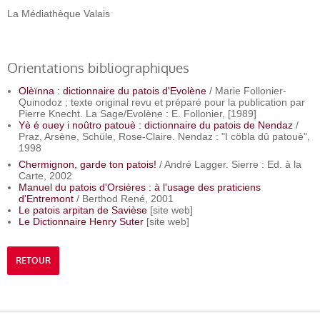
La Médiathèque Valais
Orientations bibliographiques
Olèïnna : dictionnaire du patois d'Evolène
/ Marie Follonier-
Quinodoz ; texte original revu et préparé pour la publication par
Pierre Knecht. La Sage/Evolène : E. Follonier, [1989]
Yè é ouey i noûtro patouè : dictionnaire du patois de Nendaz
/
Praz, Arsène, Schüle, Rose-Claire. Nendaz : "I cöbla dû patouè",
1998
Chermignon, garde ton patois!
/ André Lagger. Sierre : Ed. à la
Carte, 2002
Manuel du patois d'Orsières : à l'usage des praticiens
d'Entremont
/ Berthod René, 2001
Le patois arpitan de Savièse
[site web]
Le Dictionnaire Henry Suter
[site web]
RETOUR