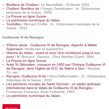
Boniface de Challant
/ Le Nouvelliste ; 24 février 1933
Challant, Boniface de
/ Gregor Zenhäusern ; In : Dictionnaire
historique de la Suisse ; 2005
La Presse en ligne Suisse
Le patrimoine numérique du Valais
Tourbillon
/ Bernard Truffer ; In : Dictionnaire historique de la
Suisse ; 2014
Guillaume VI de Rarogne
XVème siècle - Guillaume VI de Rarogne, Asperlin & Walter
Supersaxo
/ Arolla hier et aujourd'hui
Histoire du Valais : avant et sous l'ère chrétienne jusqu'à nos
jours
/ M. Boccard ; Genève : Chez Berthier-Guers, 1844
La Presse en ligne Suisse
Autel St-Sébastien, consacré en 1450 par l'Evêque Guillaume VI
de Rarogne, dans l'église de N-D. de Valère à Sion
/ Muyden,
Th. van
Rarogne, Guillaume III de
/ Hans Kalbermatten ; In : Dictionnaire
historique de la Suisse ; 2010
Les peintures murales de Sankt German : un atelier gothique
international dans le Valais de Guillaume VI de Rarogne
/
Fontannaz-Fumeaux, Anne-Catherine, 1993
Le patrimoine numérique du Valais
RETOUR