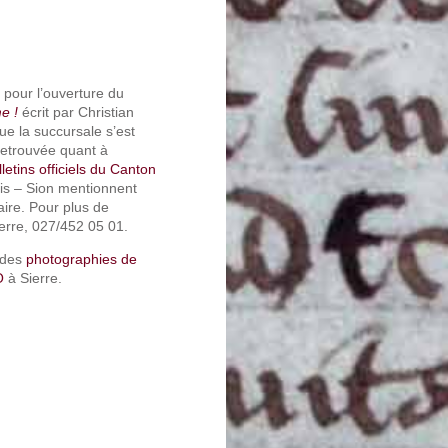
s pour l’ouverture du
e !
écrit par Christian
e la succursale s’est
retrouvée quant à
lletins officiels du Canton
is – Sion mentionnent
aire. Pour plus de
erre, 027/452 05 01.
 des
photographies de
O
à Sierre.