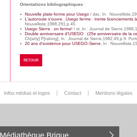
Orientations bibliographiques
:
Nouvelle plate-forme pour Usego
/ dac, In : Nouvelliste,19
L'autoroute s'ouvre...Usego ferme : trente licenciements à
Nouvelliste,1988,291,p.45.
Usego Sierre : on ferme!
/ st, In : Journal de Sierre,1988,10
Double anniversaire d'USEGO : (25e anniversaire de la ce
Ch[arly] P[ralong], In : Journal de Sierre,1982,49,p.9. Portr
20 ans d'existence pour USEGO-Sierre
, In : Nouvelliste,1
RETOUR
Infos médias et logos
Contact
Mentions légales
Médiathèque Brigue