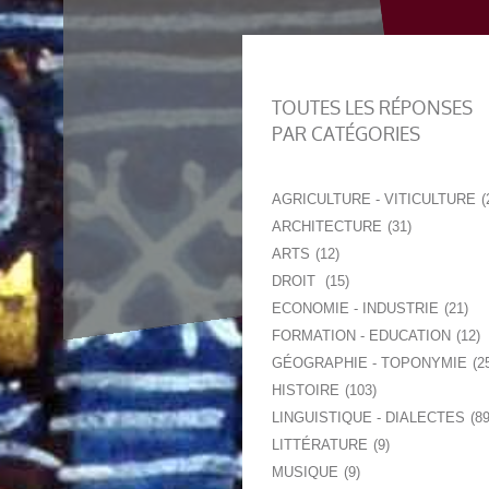
TOUTES LES RÉPONSES
PAR CATÉGORIES
AGRICULTURE - VITICULTURE
ARCHITECTURE
31
ARTS
12
DROIT
15
ECONOMIE - INDUSTRIE
21
FORMATION - EDUCATION
12
GÉOGRAPHIE - TOPONYMIE
2
HISTOIRE
103
LINGUISTIQUE - DIALECTES
8
LITTÉRATURE
9
MUSIQUE
9