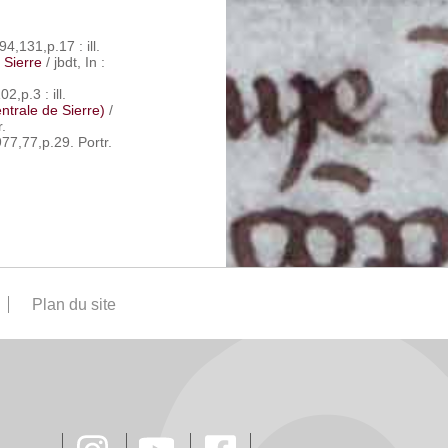
94,131,p.17 : ill.
 Sierre
/ jbdt, In :
2,p.3 : ill.
ntrale de Sierre)
/
.
977,77,p.29. Portr.
Plan du site