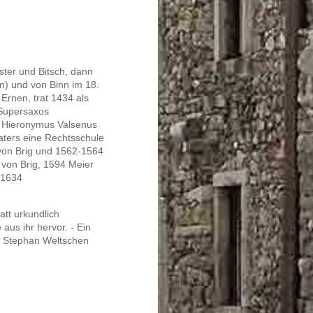
ster und Bitsch, dann
en) und von Binn im 18.
Ernen, trat 1434 als
 Supersaxos
. Hieronymus Valsenus
Naters eine Rechtsschule
von Brig und 1562-1564
von Brig, 1594 Meier
-1634
att urkundlich
aus ihr hervor. - Ein
t; Stephan Weltschen