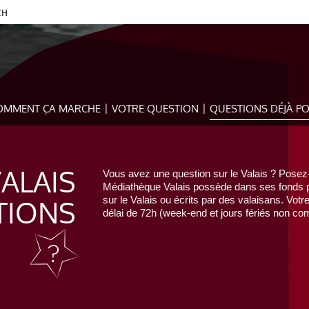
CH
OMMENT ÇA MARCHE
VOTRE QUESTION
QUESTIONS DÉJÀ P
VALAIS
Vous avez une question sur le Valais ? Posez-
Médiathèque Valais possède dans ses fonds pr
TIONS
sur le Valais ou écrits par des valaisans. Votr
délai de 72h (week-end et jours fériés non com