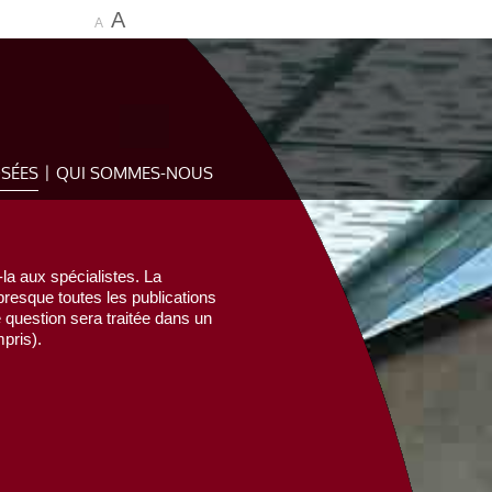
A
A
OSÉES
QUI SOMMES-NOUS
la aux spécialistes. La
esque toutes les publications
e question sera traitée dans un
pris).