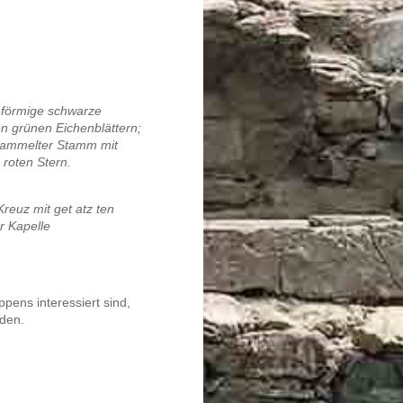
W-förmige schwarze
en grünen Eichenblättern;
stammelter Stamm mit
 roten Stern.
Kreuz mit get atz ten
r Kapelle
pens interessiert sind,
den.