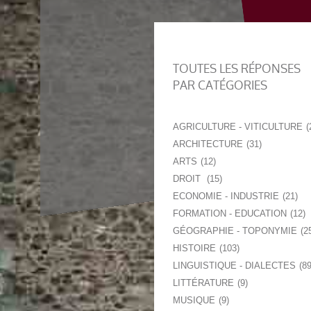
TOUTES LES RÉPONSES
PAR CATÉGORIES
AGRICULTURE - VITICULTURE
ARCHITECTURE
31
ARTS
12
DROIT
15
ECONOMIE - INDUSTRIE
21
FORMATION - EDUCATION
12
GÉOGRAPHIE - TOPONYMIE
2
HISTOIRE
103
LINGUISTIQUE - DIALECTES
8
LITTÉRATURE
9
MUSIQUE
9